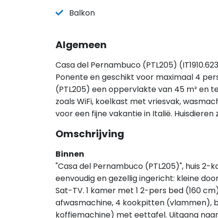
Balkon
Algemeen
Casa del Pernambuco (PTL205) (IT1910.623.1) 
Ponente en geschikt voor maximaal 4 per
(PTL205) een oppervlakte van 45 m² en tel
zoals WiFi, koelkast met vriesvak, wasmach
voor een fijne vakantie in Italië. Huisdier
Omschrijving
Binnen
"Casa del Pernambuco (PTL205)", huis 2-k
eenvoudig en gezellig ingericht: kleine d
Sat-TV. 1 kamer met 1 2-pers bed (160 cm
afwasmachine, 4 kookpitten (vlammen), br
koffiemachine) met eettafel. Uitgang na