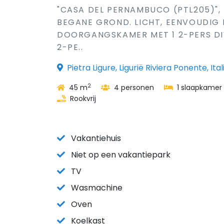
"CASA DEL PERNAMBUCO (PTL205)",
BEGANE GROND. LICHT, EENVOUDIG E
DOORGANGSKAMER MET 1 2-PERS DIV
2-PE..
Pietra Ligure, Ligurië Riviera Ponente, Ital
2
45 m
4 personen
1 slaapkamer
Rookvrij
Vakantiehuis
Niet op een vakantiepark
TV
Wasmachine
Oven
Koelkast