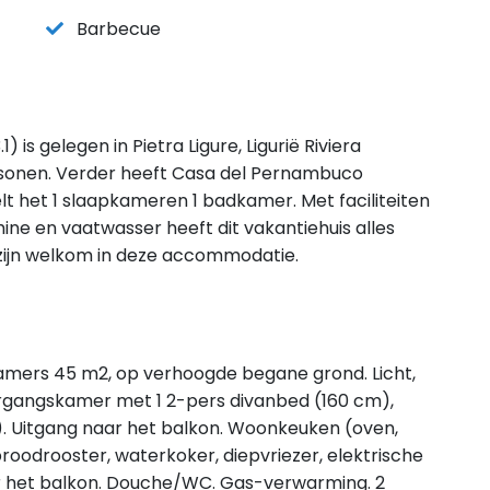
Barbecue
is gelegen in Pietra Ligure, Ligurië Riviera
sonen. Verder heeft Casa del Pernambuco
t het 1 slaapkameren 1 badkamer. Met faciliteiten
ine en vaatwasser heeft dit vakantiehuis alles
en zijn welkom in deze accommodatie.
amers 45 m2, op verhoogde begane grond. Licht,
oorgangskamer met 1 2-pers divanbed (160 cm),
). Uitgang naar het balkon. Woonkeuken (oven,
oodrooster, waterkoker, diepvriezer, elektrische
ar het balkon. Douche/WC. Gas-verwarming. 2