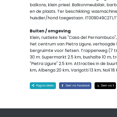
balkons, klein prieel. Balkonmeubilair, b
en de plaats. Ter beschikking: wasmachine, 
huisdier/hond toegestaan. IT009049C2TL
Buiten / omgeving
Klein, rustieke huis "Casa del Pernambuco",
het centrum van Pietra Ligure, verhoogde li
bergruimte voor fietsen. Trappenweg (7 t
30 m. Supermarkt 2.5 km, bushalte 10 m, tre
"Pietra Ligure" 2.5 km. Attracties in de buur
km, Albenga 20 km, Varigotti 13 km, Noli 18
Pagina delen
Deel via Facebook
Deel via X