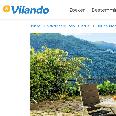
Zoeken
Bestemmi
Home
Vakantiehuizen
Italië
Ligurië Riv