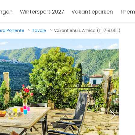
ngen
Wintersport 2027
Vakantieparken
Them
iera Ponente
Tavole
Vakantiehuis Amica (IT1719.611.1)