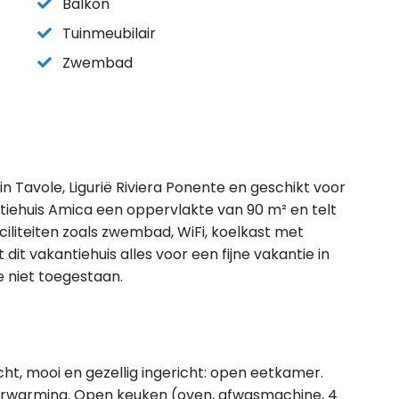
Balkon
Tuinmeubilair
Zwembad
 in Tavole, Ligurië Riviera Ponente en geschikt voor
iehuis Amica een oppervlakte van 90 m² en telt
liteiten zoals zwembad, WiFi, koelkast met
it vakantiehuis alles voor een fijne vakantie in
e niet toegestaan.
ht, mooi en gezellig ingericht: open eetkamer.
rwarming. Open keuken (oven, afwasmachine, 4