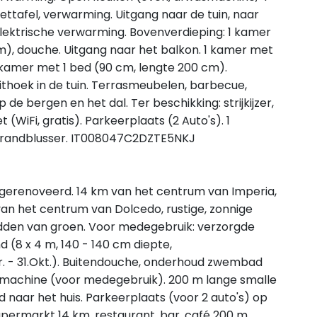
ttafel, verwarming. Uitgang naar de tuin, naar
Elektrische verwarming. Bovenverdieping: 1 kamer
cm), douche. Uitgang naar het balkon. 1 kamer met
1 kamer met 1 bed (90 cm, lengte 200 cm).
thoek in de tuin. Terrasmeubelen, barbecue,
de bergen en het dal. Ter beschikking: strijkijzer,
 (WiFi, gratis). Parkeerplaats (2 Auto's). 1
 brandblusser. IT008047C2DZTE5NKJ
 gerenoveerd. 14 km van het centrum van Imperia,
an het centrum van Dolcedo, rustige, zonnige
midden van groen. Voor medegebruik: verzorgde
 (8 x 4 m, 140 - 140 cm diepte,
. - 31.Okt.). Buitendouche, onderhoud zwembad
asmachine (voor medegebruik). 200 m lange smalle
 naar het huis. Parkeerplaats (voor 2 auto's) op
upermarkt 14 km, restaurant, bar, café 200 m,