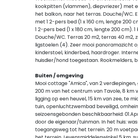
kookpitten (vlammen), diepvriezer) met ee
het balkon, naar het terras. Douche/WC. 
met 1 2-pers bed (1 x 160 cm, lengte 200 
1 2-pers bed (1 x 180 cm, lengte 200 cm). 
Douche/WC. Terras 20 m2, terras 40 m2, zi
ligstoelen (4). Zeer mooi panoramazicht op 
kinderstoel, kinderbed, haardroger. Internet
huisdier/hond toegestaan. Rookmelders,
Buiten / omgeving
Mooi cottage "Amica", van 2 verdiepingen,
200 m van het centrum van Tavole, 8 km v
ligging op een heuvel, 15 km van zee, te 
tuin, openluchtzwembad beveiligd, omheind
seizoensgebonden beschikbaarheid: 01.Apr
door de eigenaar/tuinman. In het huis: w
toegangsweg tot het terrein. 20 m voetpad
het terrein. Levensmiddelenwinkel 5 km, s