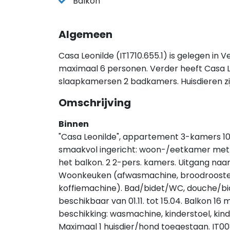
Balkon
Algemeen
Casa Leonilde (IT1710.655.1) is gelegen in V
maximaal 6 personen. Verder heeft Casa Le
slaapkamersen 2 badkamers. Huisdieren z
Omschrijving
Binnen
"Casa Leonilde", appartement 3-kamers 1
smaakvol ingericht: woon-/eetkamer met 1
het balkon. 2 2-pers. kamers. Uitgang naa
Woonkeuken (afwasmachine, broodrooster
koffiemachine). Bad/bidet/WC, douche/b
beschikbaar van 01.11. tot 15.04. Balkon 16 
beschikking: wasmachine, kinderstoel, kinde
Maximaal 1 huisdier/hond toegestaan. 