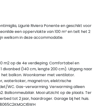
entimiglia, Ligurië Riviera Ponente en geschikt voor
onilde een oppervlakte van 100 m² en telt het 2
ijn welkom in deze accommodatie.
00 m2 op de 4e verdieping. Comfortabel en
 divanbed (140 cm, lengte 200 cm). Uitgang naar
r het balkon. Woonkamer met ventilator.
, waterkoker, magnetron, elektrische
idet/WC. Gas-verwarming. Verwarming alleen
m2. Balkonmeubilair. Mooi uitzicht op de plaats. Ter
rbed tot 2 jaar, haardroger. Garage bij het huis.
IT008065C2KMQCI6WH