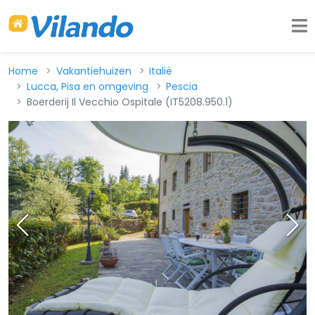
Home
Vakantiehuizen
Italië
Lucca, Pisa en omgeving
Pescia
Boerderij Il Vecchio Ospitale (IT5208.950.1)