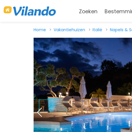
Zoeken
Bestemmi
Home
Vakantiehuizen
Italië
Napels & S