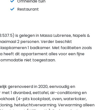
Omheinde tuin
Restaurant
537.5) is gelegen in Massa Lubrense, Napels &
 maximaal 2 personen. Verder beschikt
laapkameren 1 badkamer. Met faciliteiten zoals
 heeft dit appartement alles voor een fijne
 accommodatie niet toegestaan.
lijk gerenoveerd in 2020, eenvoudig en
et 1 divanbed, eettafel, air-conditioning en
ookhoek (4-pits kookplaat, oven, waterkoker,
ioning, heteluchtverwarming. Verwarming alleen