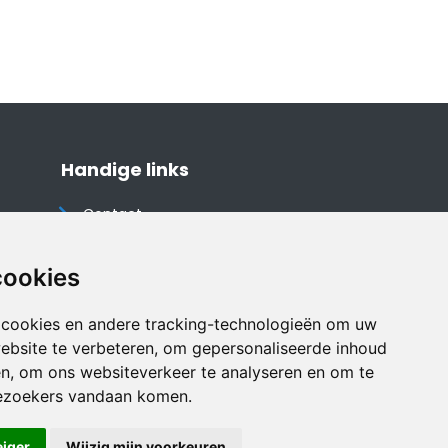
Handige links
Contact
Algemene voorwaarden
Cookieverklaring
cookies
Privacyverklaring
 cookies en andere tracking-technologieën om uw
Disclaimer
ebsite te verbeteren, om gepersonaliseerde inhoud
Vakantiehuis website
en, om ons websiteverkeer te analyseren en om te
ezoekers vandaan komen.
eiger
Wijzig mijn voorkeuren