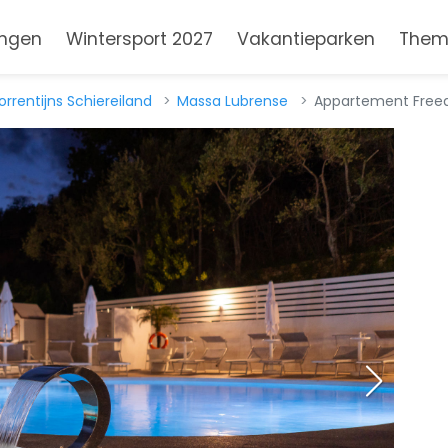
ngen
Wintersport 2027
Vakantieparken
Them
orrentijns Schiereiland
Massa Lubrense
Appartement Freed