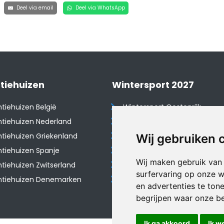
Deel via email
Deel via WhatsApp
tiehuizen
Wintersport 2027
tiehuizen België
Wintersport Oostenrijk
tiehuizen Nederland
Wintersport Frankrijk
tiehuizen Griekenland
Wintersport Tsjechië
Wij gebruiken 
tiehuizen Spanje
Wintersport Zwitserland
Wij maken gebruik van
​Vakantiehuizen Zwitserland
Wintersport Duitsland
surfervaring op onze w
ntiehuizen Denemarken
Wintersport Italië
en advertenties te ton
begrijpen waar onze b
Ik ga akkoord
Ik w