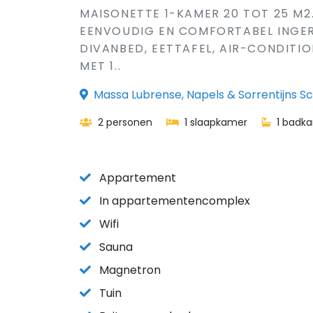
MAISONETTE 1-KAMER 20 TOT 25 M2.
EENVOUDIG EN COMFORTABEL INGER
DIVANBED, EETTAFEL, AIR-CONDITI
MET 1..
Massa Lubrense, Napels & Sorrentijns Schi
2 personen
1 slaapkamer
1 badk
Appartement
In appartementencomplex
Wifi
Sauna
Magnetron
Tuin