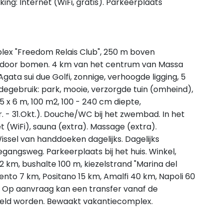
king: Internet (WiFi, gratis). Parkeerplaats
plex "Freedom Relais Club", 250 m boven
 door bomen. 4 km van het centrum van Massa
ata sui due Golfi, zonnige, verhoogde ligging, 5
egebruik: park, mooie, verzorgde tuin (omheind),
x 6 m, 100 m2, 100 - 240 cm diepte,
 - 31.Okt.). Douche/WC bij het zwembad. In het
t (WiFi), sauna (extra). Massage (extra).
ssel van handdoeken dagelijks. Dagelijks
gangsweg. Parkeerplaats bij het huis. Winkel,
km, bushalte 100 m, kiezelstrand "Marina del
rento 7 km, Positano 15 km, Amalfi 40 km, Napoli 60
t. Op aanvraag kan een transfer vanaf de
eld worden. Bewaakt vakantiecomplex.