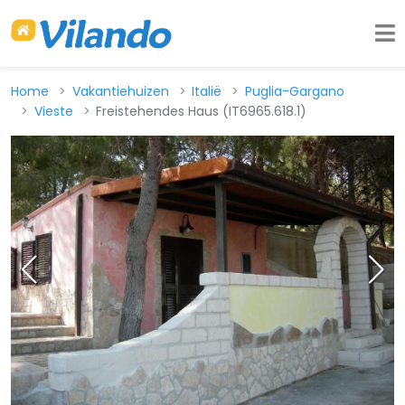
Home
Vakantiehuizen
Italië
Puglia-Gargano
Vieste
Freistehendes Haus (IT6965.618.1)