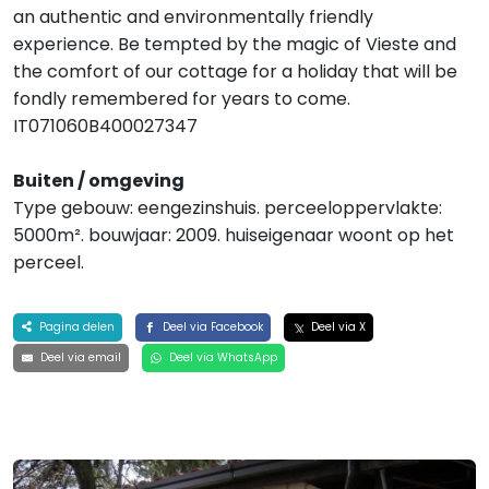
an authentic and environmentally friendly
experience. Be tempted by the magic of Vieste and
the comfort of our cottage for a holiday that will be
fondly remembered for years to come.
IT071060B400027347
Buiten / omgeving
Type gebouw: eengezinshuis. perceeloppervlakte:
5000m². bouwjaar: 2009. huiseigenaar woont op het
perceel.
Pagina delen
Deel via Facebook
Deel via X
Deel via email
Deel via WhatsApp