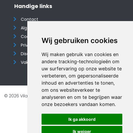
Handige links
Contact
Algemene voorwaarden
Cookieverklaring
Wij gebruiken cookies
Privacyverklaring
Disclaimer
Wij maken gebruik van cookies en
andere tracking-technologieën om
Vakantiehuis website
uw surfervaring op onze website te
verbeteren, om gepersonaliseerde
inhoud en advertenties te tonen,
om ons websiteverkeer te
© 2026 Vilando Vakantiehuizen |
Website door FalcoTravel
analyseren en om te begrijpen waar
Veilig online betalen met
onze bezoekers vandaan komen.
Ik ga akkoord
Ik weiger