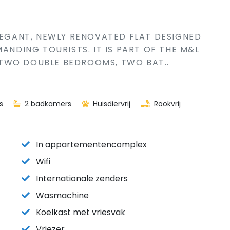
ELEGANT, NEWLY RENOVATED FLAT DESIGNED
MANDING TOURISTS. IT IS PART OF THE M&L
TWO DOUBLE BEDROOMS, TWO BAT..
s
2 badkamers
Huisdiervrij
Rookvrij
In appartementencomplex
Wifi
Internationale zenders
Wasmachine
Koelkast met vriesvak
Vriezer