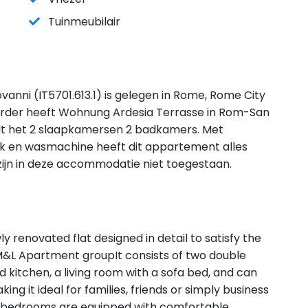
Tuinmeubilair
nni (IT5701.613.1) is gelegen in Rome, Rome City
erder heeft Wohnung Ardesia Terrasse in Rom-San
lt het 2 slaapkamersen 2 badkamers. Met
svak en wasmachine heeft dit appartement alles
en zijn in deze accommodatie niet toegestaan.
ly renovated flat designed in detail to satisfy the
e M&L Apartment groupIt consists of two double
 kitchen, a living room with a sofa bed, and can
 it ideal for families, friends or simply business
e bedrooms are equipped with comfortable