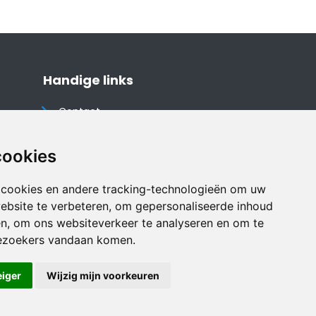
Handige links
Contact
Algemene voorwaarden
Cookieverklaring
cookies
Privacyverklaring
 cookies en andere tracking-technologieën om uw
Disclaimer
ebsite te verbeteren, om gepersonaliseerde inhoud
Vakantiehuis website
en, om ons websiteverkeer te analyseren en om te
ezoekers vandaan komen.
eiger
Wijzig mijn voorkeuren
Veilig online betalen met