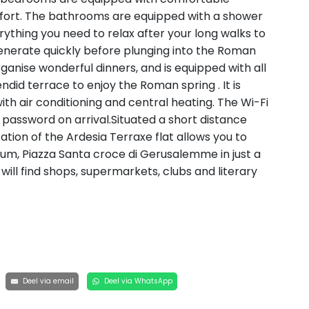
fort. The bathrooms are equipped with a shower
ything you need to relax after your long walks to
enerate quickly before plunging into the Roman
rganise wonderful dinners, and is equipped with all
ndid terrace to enjoy the Roman spring . It is
ith air conditioning and central heating. The Wi-Fi
he password on arrival.Situated a short distance
ation of the Ardesia Terraxe flat allows you to
eum, Piazza Santa croce di Gerusalemme in just a
will find shops, supermarkets, clubs and literary
Deel via email
Deel via WhatsApp