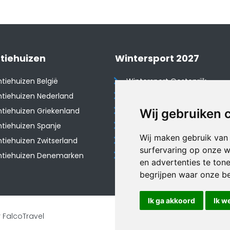
tiehuizen
Wintersport 2027
tiehuizen België
Wintersport Oostenrijk
tiehuizen Nederland
Wintersport Frankrijk
tiehuizen Griekenland
Wintersport Tsjechië
Wij gebruiken 
tiehuizen Spanje
Wintersport Zwitserland
Wij maken gebruik van
​Vakantiehuizen Zwitserland
Wintersport Duitsland
surfervaring op onze w
ntiehuizen Denemarken
Wintersport Italië
en advertenties te ton
begrijpen waar onze b
Ik ga akkoord
Ik w
 FalcoTravel