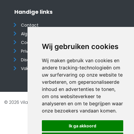
Handige links
Contact
Algemene voorwaarden
Cookieverklaring
Wij gebruiken cookies
Privacyverklaring
Disclaimer
Wij maken gebruik van cookies en
andere tracking-technologieën om
Vakantiehuis website
uw surfervaring op onze website te
verbeteren, om gepersonaliseerde
inhoud en advertenties te tonen,
om ons websiteverkeer te
© 2026 Vilando Vakantiehuizen |
Website door FalcoTravel
analyseren en om te begrijpen waar
Veilig online betalen met
onze bezoekers vandaan komen.
Ik ga akkoord