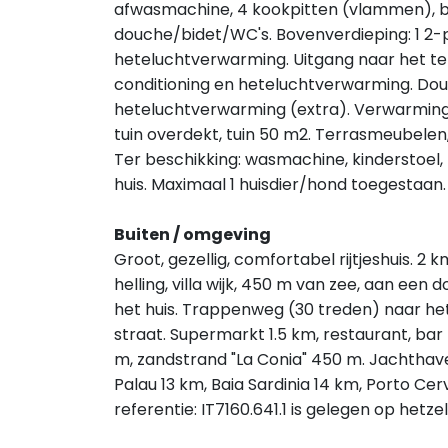
afwasmachine, 4 kookpitten (vlammen), b
douche/bidet/WC's. Bovenverdieping: 1 2-
heteluchtverwarming. Uitgang naar het te
conditioning en heteluchtverwarming. Dou
heteluchtverwarming (extra). Verwarming ni
tuin overdekt, tuin 50 m2. Terrasmeubelen,
Ter beschikking: wasmachine, kinderstoel, k
huis. Maximaal 1 huisdier/hond toegestaa
Buiten / omgeving
Groot, gezellig, comfortabel rijtjeshuis. 
helling, villa wijk, 450 m van zee, aan e
het huis. Trappenweg (30 treden) naar he
straat. Supermarkt 1.5 km, restaurant, bar
m, zandstrand "La Conia" 450 m. Jachthave
Palau 13 km, Baia Sardinia 14 km, Porto Cer
referentie: IT7160.641.1 is gelegen op hetzel