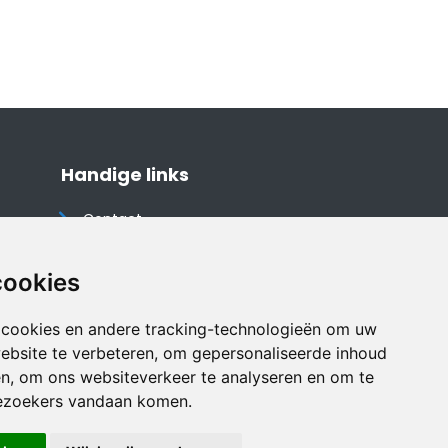
Handige links
Contact
Algemene voorwaarden
Cookieverklaring
cookies
Privacyverklaring
 cookies en andere tracking-technologieën om uw
Disclaimer
ebsite te verbeteren, om gepersonaliseerde inhoud
Vakantiehuis website
en, om ons websiteverkeer te analyseren en om te
ezoekers vandaan komen.