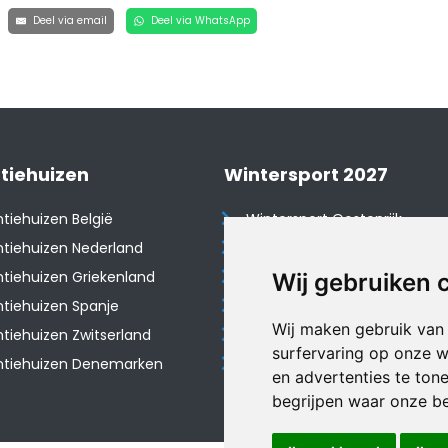
Deel via email
Deel via WhatsApp
tiehuizen
Wintersport 2027
tiehuizen België
Wintersport Oostenrijk
tiehuizen Nederland
Wintersport Frankrijk
tiehuizen Griekenland
Wintersport Tsjechië
Wij gebruiken 
tiehuizen Spanje
Wintersport Zwitserland
Wij maken gebruik van
​Vakantiehuizen Zwitserland
Wintersport Duitsland
surfervaring op onze w
ntiehuizen Denemarken
Wintersport Italië
en advertenties te ton
begrijpen waar onze b