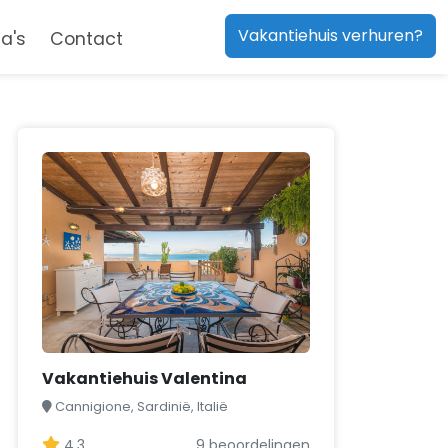
Vakantiehuis verhuren?
a's
Contact
Vakantiehuis Valentina
Cannigione, Sardinië, Italië
4,3
9 beoordelingen