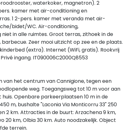
roodrooster, waterkoker, magnetron). 2
pers. kamer met air-conditioning en
rras. 1 2-pers. kamer met veranda met air-
che/bidet/WC. Air-conditioning,
et in alle ruimtes. Groot terras, zithoek in de
 barbecue. Zeer mooi uitzicht op zee en de plaats.
inderbed (extra). Internet (WiFi, gratis). Rookvrij
n. Privé ingang. IT090006C2000Q8553
2 km van het centrum van Cannigione, tegen een
en doodlopende weg. Toegangsweg tot 10 m voor aan
t huis. Openbare parkeerplaatsen 10 m in de
 450 m, bushalte "Laconia Via Monticorru 33" 250
n 2 km. Attracties in de buurt: Arzachena 9 km,
vo 20 km, Olbia 30 km. Auto noodzakelijk. Object
fde terrein.