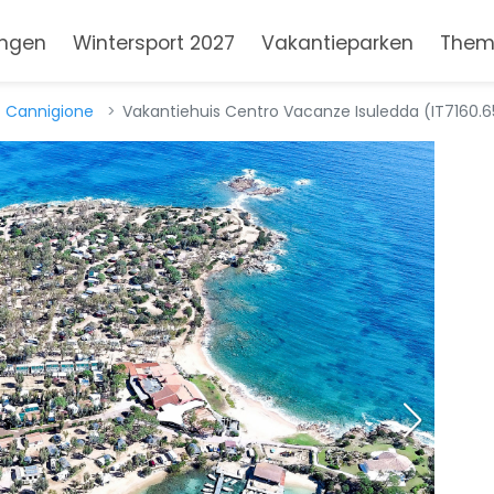
ngen
Wintersport 2027
Vakantieparken
Them
Cannigione
Vakantiehuis Centro Vacanze Isuledda (IT7160.65