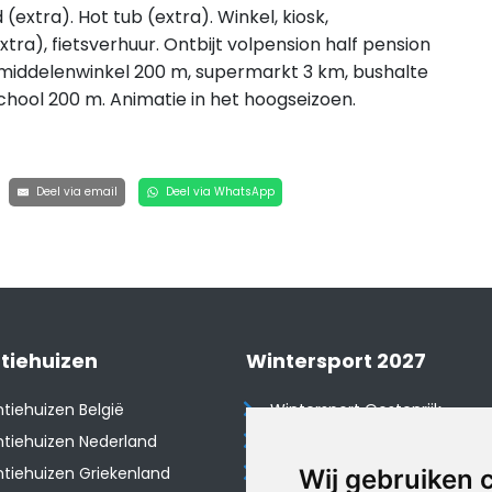
extra). Hot tub (extra). Winkel, kiosk,
ra), fietsverhuur. Ontbijt volpension half pension
smiddelenwinkel 200 m, supermarkt 3 km, bushalte
chool 200 m. Animatie in het hoogseizoen.
Deel via email
Deel via WhatsApp
tiehuizen
Wintersport 2027
tiehuizen België
Wintersport Oostenrijk
tiehuizen Nederland
Wintersport Frankrijk
tiehuizen Griekenland
Wintersport Tsjechië
Wij gebruiken 