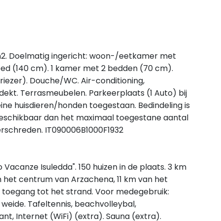
2. Doelmatig ingericht: woon-/eetkamer met
 bed (140 cm). 1 kamer met 2 bedden (70 cm).
iezer). Douche/WC. Air-conditioning,
ekt. Terrasmeubelen. Parkeerplaats (1 Auto) bij
leine huisdieren/honden toegestaan. Bedindeling is
 beschikbaar dan het maximaal toegestane aantal
erschreden. IT090006B1000F1932
 Vacanze Isuledda". 150 huizen in de plaats. 3 km
n het centrum van Arzachena, 11 km van het
e toegang tot het strand. Voor medegebruik:
eide. Tafeltennis, beachvolleybal,
nt, Internet (WiFi) (extra). Sauna (extra).