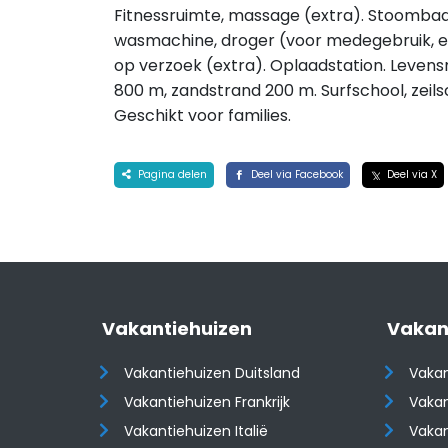
Fitnessruimte, massage (extra). Stoombad (
wasmachine, droger (voor medegebruik, ext
op verzoek (extra). Oplaadstation. Leven
800 m, zandstrand 200 m. Surfschool, zeils
Geschikt voor families.
Pagina delen
Deel via Facebook
Deel via X
Vakantiehuizen
Vakan
Vakantiehuizen Duitsland
Vakan
Vakantiehuizen Frankrijk
Vakan
Vakantiehuizen Italië
Vakan