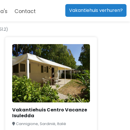
Vakantiehuis verhuren?
a's
Contact
1.2)
Vakantiehuis Centro Vacanze
Isuledda
Cannigione, Sardinië, Italië