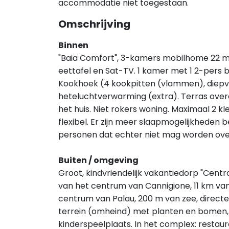
accommodatie niet toegestaan.
Omschrijving
Binnen
"Baia Comfort", 3-kamers mobilhome 22 m
eettafel en Sat-TV. 1 kamer met 1 2-pers
Kookhoek (4 kookpitten (vlammen), diepvr
heteluchtverwarming (extra). Terras overd
het huis. Niet rokers woning. Maximaal 2 k
flexibel. Er zijn meer slaapmogelijkheden
personen dat echter niet mag worden ov
Buiten / omgeving
Groot, kindvriendelijk vakantiedorp "Centro
van het centrum van Cannigione, 11 km va
centrum van Palau, 200 m van zee, direct
terrein (omheind) met planten en bomen, w
kinderspeelplaats. In het complex: restaura