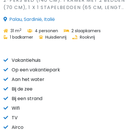
2-PERS BED (140 CM). 1 KAMER MET 2 BEDDEN
(70 CM), 1 X 1 STAPELBEDDEN (65 CM, LENGT..
Palau, Sardinië, Italië
2
31 m
4 personen
2 slaapkamers
1 badkamer
Huisdiervrij
Rookvrij
Vakantiehuis
Op een vakantiepark
Aan het water
Bij de zee
Bij een strand
Wifi
TV
Airco