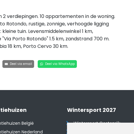
an 2 verdiepingen. 10 appartementen in de woning.
to Rotondo, rustige, zonnige, verhoogde ligging
k: kleine tuin. Levensmiddelenwinkel 1 km,
e "Via Porto Rotondo" 1.5 km, zandstrand 700 m.
lbia 18 km, Porto Cervo 30 km.
Deel via email
Deel via WhatsApp
tiehuizen
Wintersport 2027
tiehuizen België
Wintersport Oostenrijk
tiehuizen Nederland
Wintersport Frankrijk