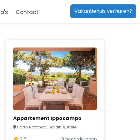
Vakantiehuis verhuren?
a's
Contact
Appartement Ippocampo
Porto Rotondo, Sardinië, Italië
2,7
9 beoordelingen