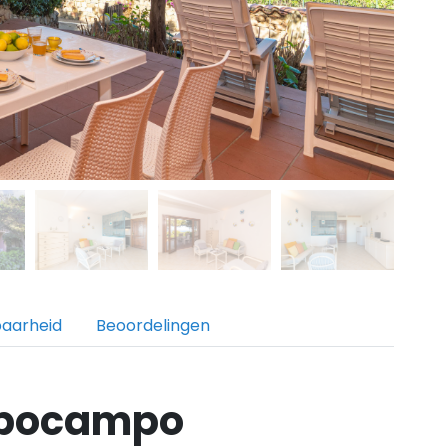
baarheid
Beoordelingen
ppocampo