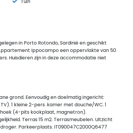
Tuin
elegen in Porto Rotondo, Sardinië en geschikt
 Appartement Ippocampo een oppervlakte van 50
s. Huisdieren zijn in deze accommodatie niet
e grond. Eenvoudig en doelmatig ingericht:
V). 1 kleine 2-pers. kamer met douche/WC. 1
khoek (4-pits kookplaat, magnetron).
jkheid. Terras 15 m2. Terrasmeubelen. Uitzicht
ardroger. Parkeerplaats. IT090047C2000Q6477