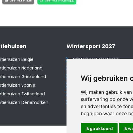
Deel via email
Deel via WhatsApp
tiehuizen
Wintersport 2027
tiehuizen België
Wintersport Oostenrijk
tiehuizen Nederland
Wintersport Frankrijk
tiehuizen Griekenland
Wintersport Tsjechië
Wij gebruiken 
tiehuizen Spanje
Wintersport Zwitserland
Wij maken gebruik van
​Vakantiehuizen Zwitserland
Wintersport Duitsland
surfervaring op onze w
ntiehuizen Denemarken
Wintersport Italië
en advertenties te ton
begrijpen waar onze b
Ik ga akkoord
Ik w