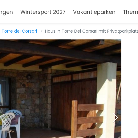
ngen
Wintersport 2027
Vakantieparken
Them
Torre dei Corsari
Haus in Torre Dei Corsari mit Privatparkplat