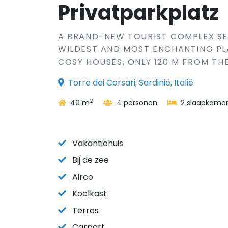
Privatparkplatz
A BRAND-NEW TOURIST COMPLEX SET
WILDEST AND MOST ENCHANTING PLA
COSY HOUSES, ONLY 120 M FROM THE 
Torre dei Corsari, Sardinië, Italië
2
40 m
4 personen
2 slaapkamer
Vakantiehuis
Bij de zee
Airco
Koelkast
Terras
Carport