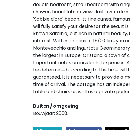
double bedroom, small bedroom with single
shower, beautiful sea view. Just over a km 
'Sabbie d'oro' beach. Its fine dunes, famo
will fully satisfy your desire for the sea. It i
known Sardinia, but rich in natural beauty, 
interest. Within a radius of 15/20 km, you c
Montevecchio and Ingurtosu Geominerary Pa
the largest in Europe; Oristano, a town of c
Important notes on incidental expenses: A
be determined according to the time will be
guaranteed. It is necessary to provide 
time of arrival. The cottage has an indep
table and chairs as well as a private park
Buiten / omgeving
Bouwjaar: 2008.