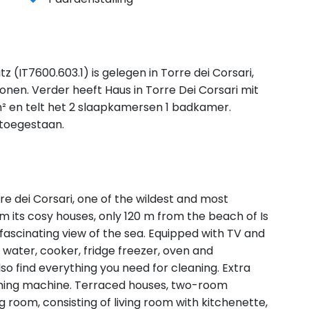
z (IT7600.603.1) is gelegen in Torre dei Corsari,
onen. Verder heeft Haus in Torre Dei Corsari mit
² en telt het 2 slaapkamersen 1 badkamer.
 toegestaan.
e dei Corsari, one of the wildest and most
m its cosy houses, only 120 m from the beach of Is
 fascinating view of the sea. Equipped with TV and
 water, cooker, fridge freezer, oven and
lso find everything you need for cleaning. Extra
ing machine. Terraced houses, two-room
g room, consisting of living room with kitchenette,