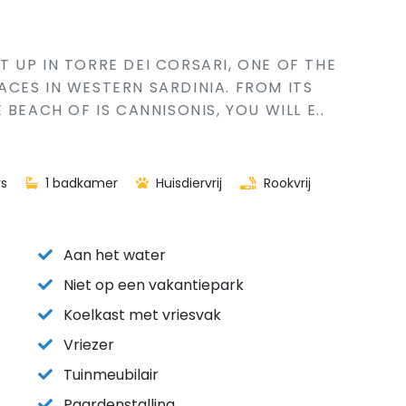
 UP IN TORRE DEI CORSARI, ONE OF THE
CES IN WESTERN SARDINIA. FROM ITS
BEACH OF IS CANNISONIS, YOU WILL E..
s
1 badkamer
Huisdiervrij
Rookvrij
Aan het water
Niet op een vakantiepark
Koelkast met vriesvak
Vriezer
Tuinmeubilair
Paardenstalling