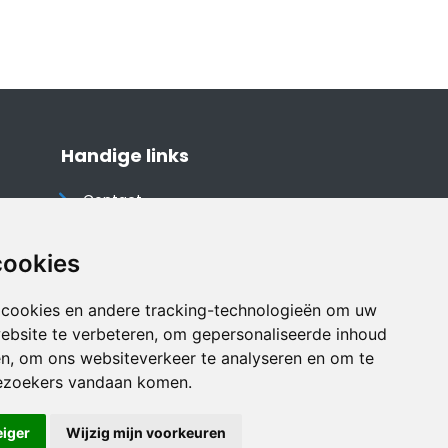
Handige links
Contact
Algemene voorwaarden
Cookieverklaring
cookies
Privacyverklaring
 cookies en andere tracking-technologieën om uw
Disclaimer
ebsite te verbeteren, om gepersonaliseerde inhoud
Vakantiehuis website
en, om ons websiteverkeer te analyseren en om te
ezoekers vandaan komen.
eiger
Wijzig mijn voorkeuren