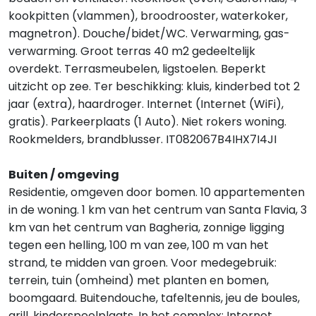
kookpitten (vlammen), broodrooster, waterkoker,
magnetron). Douche/bidet/WC. Verwarming, gas-
verwarming. Groot terras 40 m2 gedeeltelijk
overdekt. Terrasmeubelen, ligstoelen. Beperkt
uitzicht op zee. Ter beschikking: kluis, kinderbed tot 2
jaar (extra), haardroger. Internet (Internet (WiFi),
gratis). Parkeerplaats (1 Auto). Niet rokers woning.
Rookmelders, brandblusser. IT082067B4IHX7I4JI
Buiten / omgeving
Residentie, omgeven door bomen. 10 appartementen
in de woning. 1 km van het centrum van Santa Flavia, 3
km van het centrum van Bagheria, zonnige ligging
tegen een helling, 100 m van zee, 100 m van het
strand, te midden van groen. Voor medegebruik:
terrein, tuin (omheind) met planten en bomen,
boomgaard. Buitendouche, tafeltennis, jeu de boules,
grill, kinderspeelplaats. In het complex: Internet