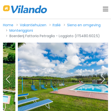
Home
Vakantiehuizen
Italië
Siena en omgeving
Monteriggioni
Boerderij Fattoria Petraglia - Loggiato (IT5480.602.5)