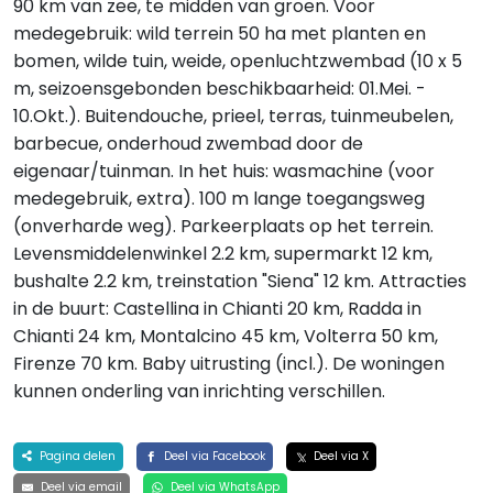
90 km van zee, te midden van groen. Voor
medegebruik: wild terrein 50 ha met planten en
bomen, wilde tuin, weide, openluchtzwembad (10 x 5
m, seizoensgebonden beschikbaarheid: 01.Mei. -
10.Okt.). Buitendouche, prieel, terras, tuinmeubelen,
barbecue, onderhoud zwembad door de
eigenaar/tuinman. In het huis: wasmachine (voor
medegebruik, extra). 100 m lange toegangsweg
(onverharde weg). Parkeerplaats op het terrein.
Levensmiddelenwinkel 2.2 km, supermarkt 12 km,
bushalte 2.2 km, treinstation "Siena" 12 km. Attracties
in de buurt: Castellina in Chianti 20 km, Radda in
Chianti 24 km, Montalcino 45 km, Volterra 50 km,
Firenze 70 km. Baby uitrusting (incl.). De woningen
kunnen onderling van inrichting verschillen.
Pagina delen
Deel via Facebook
Deel via X
Deel via email
Deel via WhatsApp