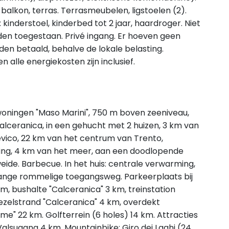
lkon, terras. Terrasmeubelen, ligstoelen (2).
 kinderstoel, kinderbed tot 2 jaar, haardroger. Niet
den toegestaan. Privé ingang. Er hoeven geen
den betaald, behalve de lokale belasting.
alle energiekosten zijn inclusief.
 woningen "Maso Marini", 750 m boven zeeniveau,
ceranica, in een gehucht met 2 huizen, 3 km van
vico, 22 km van het centrum van Trento,
lling, 4 km van het meer, aan een doodlopende
eide. Barbecue. In het huis: centrale verwarming,
ange rommelige toegangsweg. Parkeerplaats bij
km, bushalte "Calceranica" 3 km, treinstation
ezelstrand "Calceranica" 4 km, overdekt
" 22 km. Golfterrein (6 holes) 14 km. Attracties
Valsugana 4 km, Mountainbike: Giro dei Laghi (24