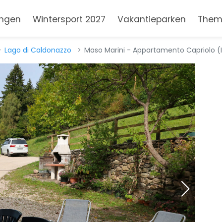
ngen
Wintersport 2027
Vakantieparken
Them
Lago di Caldonazzo
Maso Marini - Appartamento Capriolo (