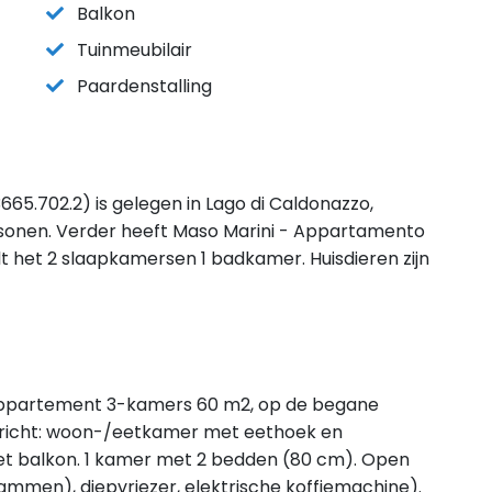
Balkon
Tuinmeubilair
Paardenstalling
65.702.2) is gelegen in Lago di Caldonazzo,
rsonen. Verder heeft Maso Marini - Appartamento
t het 2 slaapkamersen 1 badkamer. Huisdieren zijn
 appartement 3-kamers 60 m2, op de begane
ngericht: woon-/eetkamer met eethoek en
het balkon. 1 kamer met 2 bedden (80 cm). Open
lammen), diepvriezer, elektrische koffiemachine).