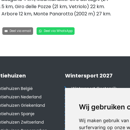
.5 km, Giro delle Pozze (21 km, Vetriolo) 22 km.
 Arbore 12 km, Monte Panarotta (2002 m) 27 km.
Deel via email
Deel via WhatsApp
tiehuizen
Wintersport 2027
tiehuizen België
Wintersport Oostenrijk
tiehuizen Nederland
Wintersport Frankrijk
tiehuizen Griekenland
Wintersport Tsjechië
Wij gebruiken 
tiehuizen Spanje
Wintersport Zwitserland
Wij maken gebruik van
​Vakantiehuizen Zwitserland
Wintersport Duitsland
surfervaring op onze w