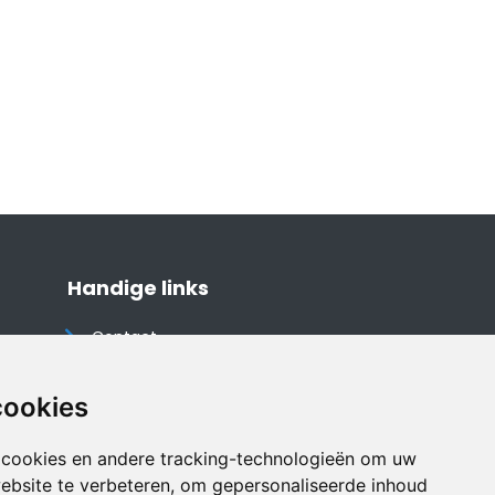
Handige links
Contact
Algemene voorwaarden
Cookieverklaring
cookies
Privacyverklaring
 cookies en andere tracking-technologieën om uw
Disclaimer
ebsite te verbeteren, om gepersonaliseerde inhoud