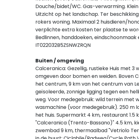
Douche/bidet/WC. Gas-verwarming. Klein ba
Uitzicht op het landschap. Ter beschikking:
rokers woning. Maximaal 2 huisdieren/hon
verplichte extra kosten ter plaatse te wor
Bedlinnen, handdoeken, eindschoonmaak en 
IT022032B5ZSNWZRQN
Buiten / omgeving
Calceranica: Gezellig, rustieke Huis met 3
omgeven door bomen en weiden. Boven Cal
het centrum, 9 km van het centrum van Le
geïsoleerde, zonnige ligging tegen een he
weg. Voor medegebruik: wild terrein met w
wasmachine (voor medegebruik). 250 m l
het huis. Supermarkt 4 km, restaurant 1.5 
"Calceranica (Trento-Bassano)" 4.5 km, ki
zwembad 9 km, thermaalbad "Vetriolo Terme
in de buurt: Ciclabile/Radweg/Cycle Path 