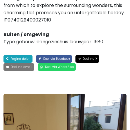
from which to explore the surrounding wonders, this
charming flat promises you an unforgettable holiday.
IT074012B400027010
Buiten / omgeving
Type gebouw: eengezinshuis. bouwjaar: 1980.
Pagina delen
Deel via Facebook
Deel via X
Deel via email
Deel via WhatsApp