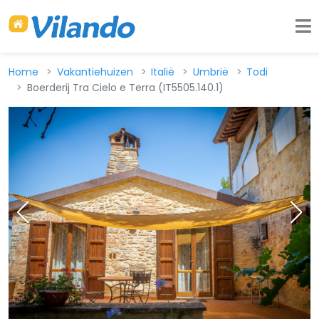
Home
Vakantiehuizen
Italië
Umbrië
Todi
Boerderij Tra Cielo e Terra (IT5505.140.1)