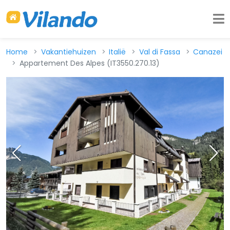
Home
Vakantiehuizen
Italië
Val di Fassa
Canazei
Appartement Des Alpes (IT3550.270.13)