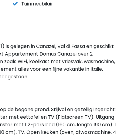
Tuinmeubilair
is gelegen in Canazei, Val di Fassa en geschikt
ikt Appartement Domus Canazei over 2
n zoals WiFi, koelkast met vriesvak, wasmachine,
ent alles voor een fijne vakantie in Italië.
 toegestaan.
de begane grond. Stijlvol en gezellig ingericht:
 met eettafel en TV (Flatscreen TV). Uitgang
ter met 1 2-pers bed (160 cm, lengte 190 cm). 1
00 cm), TV. Open keuken (oven, afwasmachine, 4