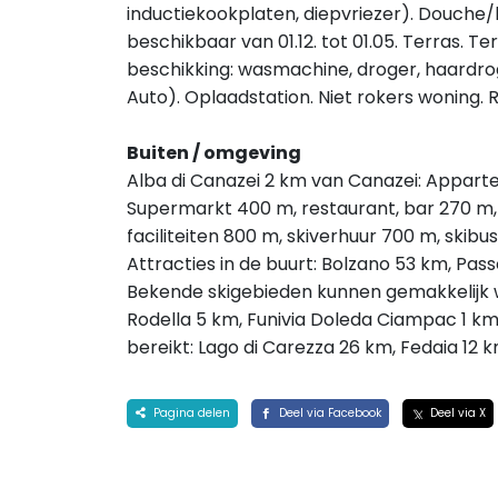
inductiekookplaten, diepvriezer). Douche
beschikbaar van 01.12. tot 01.05. Terras.
beschikking: wasmachine, droger, haardroge
Auto). Oplaadstation. Niet rokers woning
Buiten / omgeving
Alba di Canazei 2 km van Canazei: Appart
Supermarkt 400 m, restaurant, bar 270 m,
faciliteiten 800 m, skiverhuur 700 m, skibu
Attracties in de buurt: Bolzano 53 km, Pass
Bekende skigebieden kunnen gemakkelijk w
Rodella 5 km, Funivia Doleda Ciampac 1 
bereikt: Lago di Carezza 26 km, Fedaia 12 k
Pagina delen
Deel via Facebook
Deel via X