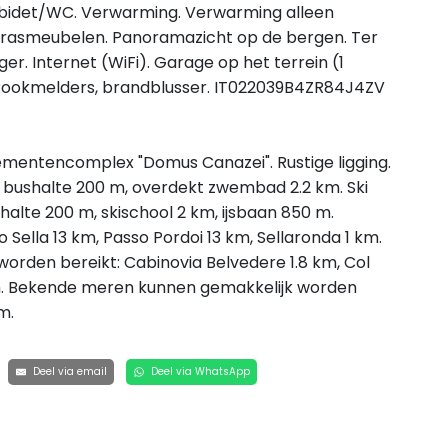
/bidet/WC. Verwarming. Verwarming alleen
 Terrasmeubelen. Panoramazicht op de bergen. Ter
r. Internet (WiFi). Garage op het terrein (1
. Rookmelders, brandblusser. IT022039B4ZR84J4ZV
ementencomplex "Domus Canazei". Rustige ligging.
 bushalte 200 m, overdekt zwembad 2.2 km. Ski
shalte 200 m, skischool 2 km, ijsbaan 850 m.
o Sella 13 km, Passo Pordoi 13 km, Sellaronda 1 km.
orden bereikt: Cabinovia Belvedere 1.8 km, Col
km. Bekende meren kunnen gemakkelijk worden
m.
Deel via email
Deel via WhatsApp