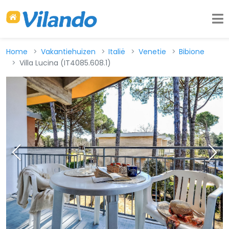
Home
Vakantiehuizen
Italië
Venetie
Bibione
Villa Lucina (IT4085.608.1)