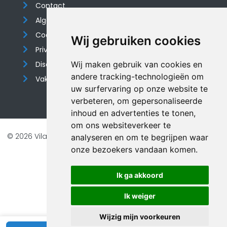
Contact
Algemene voorwaarden
Cookieverklaring
Wij gebruiken cookies
Privacyverklaring
Disclaimer
Wij maken gebruik van cookies en
andere tracking-technologieën om
Vakantiehuis website
uw surfervaring op onze website te
verbeteren, om gepersonaliseerde
inhoud en advertenties te tonen,
om ons websiteverkeer te
© 2026 Vilando Vakantiehuizen |
Website door FalcoTravel
analyseren en om te begrijpen waar
onze bezoekers vandaan komen.
Veilig online betalen met
Ik ga akkoord
Ik weiger
Wijzig mijn voorkeuren