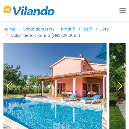
Home
Vakantiehuizen
Kroatië
Istrië
Cere
Vakantiehuis Korina (HR2529.606.1)