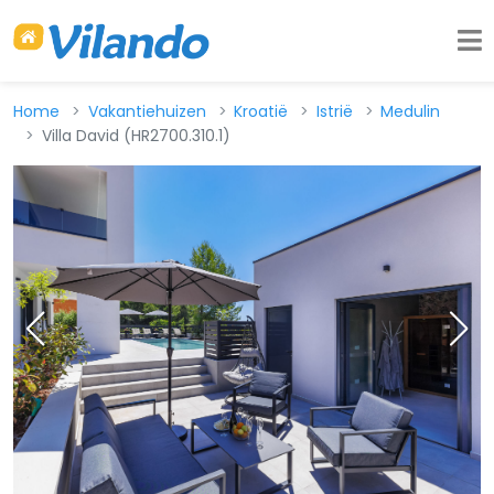
Home
Vakantiehuizen
Kroatië
Istrië
Medulin
Villa David (HR2700.310.1)