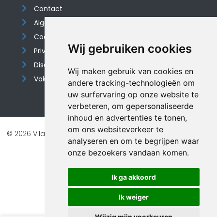
Contact
Algemene voorwaarden
Cookieverklaring
Wij gebruiken cookies
Privacyverklaring
Disclaimer
Wij maken gebruik van cookies en
Vakantiehuis website
andere tracking-technologieën om
uw surfervaring op onze website te
verbeteren, om gepersonaliseerde
inhoud en advertenties te tonen,
om ons websiteverkeer te
© 2026 Vilando Vakantiehuizen |
Website door FalcoTravel
analyseren en om te begrijpen waar
Veilig online betalen met
onze bezoekers vandaan komen.
Ik ga akkoord
Ik weiger
Wijzig mijn voorkeuren