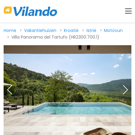
Home
Vakantiehuizen
Kroatië
Istrië
Motovun
Villa Panorama del Tartufo (HR2300.700.1)