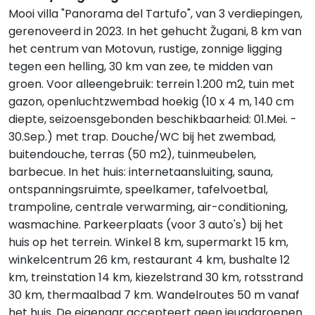
Mooi villa "Panorama del Tartufo", van 3 verdiepingen,
gerenoveerd in 2023. In het gehucht Žugani, 8 km van
het centrum van Motovun, rustige, zonnige ligging
tegen een helling, 30 km van zee, te midden van
groen. Voor alleengebruik: terrein 1.200 m2, tuin met
gazon, openluchtzwembad hoekig (10 x 4 m, 140 cm
diepte, seizoensgebonden beschikbaarheid: 01.Mei. -
30.Sep.) met trap. Douche/WC bij het zwembad,
buitendouche, terras (50 m2), tuinmeubelen,
barbecue. In het huis: internetaansluiting, sauna,
ontspanningsruimte, speelkamer, tafelvoetbal,
trampoline, centrale verwarming, air-conditioning,
wasmachine. Parkeerplaats (voor 3 auto's) bij het
huis op het terrein. Winkel 8 km, supermarkt 15 km,
winkelcentrum 26 km, restaurant 4 km, bushalte 12
km, treinstation 14 km, kiezelstrand 30 km, rotsstrand
30 km, thermaalbad 7 km. Wandelroutes 50 m vanaf
het huis. De eigenaar accepteert geen jeugdgroepen.