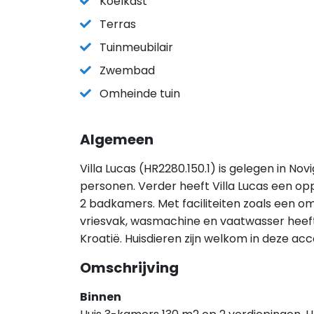
Koelkast
Terras
Tuinmeubilair
Zwembad
Omheinde tuin
Algemeen
Villa Lucas (HR2280.150.1) is gelegen in Nov
personen. Verder heeft Villa Lucas een op
2 badkamers. Met faciliteiten zoals een o
vriesvak, wasmachine en vaatwasser heeft d
Kroatië. Huisdieren zijn welkom in deze a
Omschrijving
Binnen