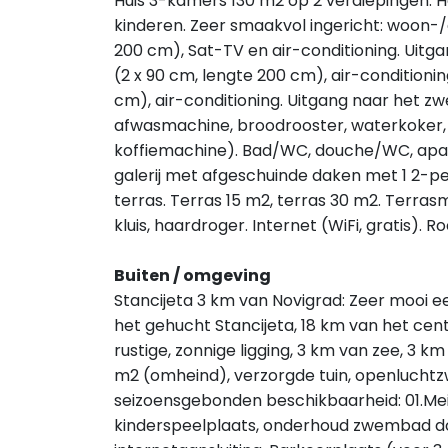
Huis 3-kamers 130 m2 op 2 verdiepingen. H
kinderen. Zeer smaakvol ingericht: woon-
200 cm), Sat-TV en air-conditioning. Uit
(2 x 90 cm, lengte 200 cm), air-conditioni
cm), air-conditioning. Uitgang naar het 
afwasmachine, broodrooster, waterkoker, 
koffiemachine). Bad/WC, douche/WC, apar
galerij met afgeschuinde daken met 1 2-pe
terras. Terras 15 m2, terras 30 m2. Terras
kluis, haardroger. Internet (WiFi, gratis). 
Buiten / omgeving
Stancijeta 3 km van Novigrad: Zeer mooi ee
het gehucht Stancijeta, 18 km van het ce
rustige, zonnige ligging, 3 km van zee, 3 k
m2 (omheind), verzorgde tuin, openlucht
seizoensgebonden beschikbaarheid: 01.Mei.
kinderspeelplaats, onderhoud zwembad doo