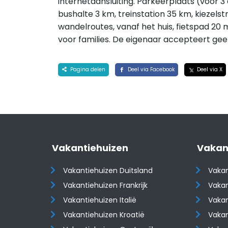
internetaansluiting. Parkeerplaats (voor 3 
bushalte 3 km, treinstation 35 km, kiezelst
wandelroutes, vanaf het huis, fietspad 20 
voor families. De eigenaar accepteert ge
Pagina delen
Deel via Facebook
Deel via X
Vakantiehuizen
Vakan
Vakantiehuizen Duitsland
Vakan
Vakantiehuizen Frankrijk
Vakan
Vakantiehuizen Italië
Vakan
Vakantiehuizen Kroatië
Vakan