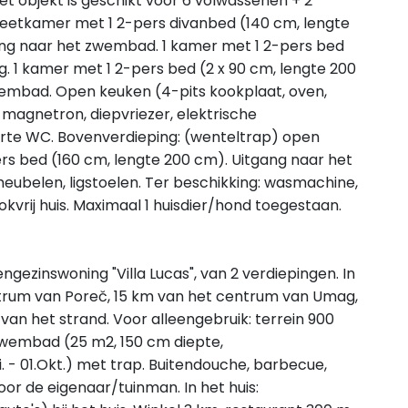
et objekt is geschikt voor 6 volwassenen + 2
/eetkamer met 1 2-pers divanbed (140 cm, lengte
gang naar het zwembad. 1 kamer met 1 2-pers bed
ng. 1 kamer met 1 2-pers bed (2 x 90 cm, lengte 200
zwembad. Open keuken (4-pits kookplaat, oven,
magnetron, diepvriezer, elektrische
te WC. Bovenverdieping: (wenteltrap) open
rs bed (160 cm, lengte 200 cm). Uitgang naar het
meubelen, ligstoelen. Ter beschikking: wasmachine,
Rookvrij huis. Maximaal 1 huisdier/hond toegestaan.
ngezinswoning "Villa Lucas", van 2 verdiepingen. In
ntrum van Poreč, 15 km van het centrum van Umag,
m van het strand. Voor alleengebruik: terrein 900
zwembad (25 m2, 150 cm diepte,
 - 01.Okt.) met trap. Buitendouche, barbecue,
r de eigenaar/tuinman. In het huis: