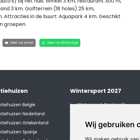
auto's) bij het huis. Winkel 3 km, restaurant 300 m,
rand 3 km. Golfterrein (18 holes) 25 km,
m. Attracties in de buurt: Aquapark 4 km. Geschikt
en groepen.
Deel via email
Deel via WhatsApp
tiehuizen
Wintersport 2027
tiehuizen België
Wintersport Oostenrijk
tiehuizen Nederland
Wintersport Frankrijk
tiehuizen Griekenland
Wintersport Tsjechië
Wij gebruiken 
tiehuizen Spanje
Wintersport Zwitserland
Wij maken gebruik van