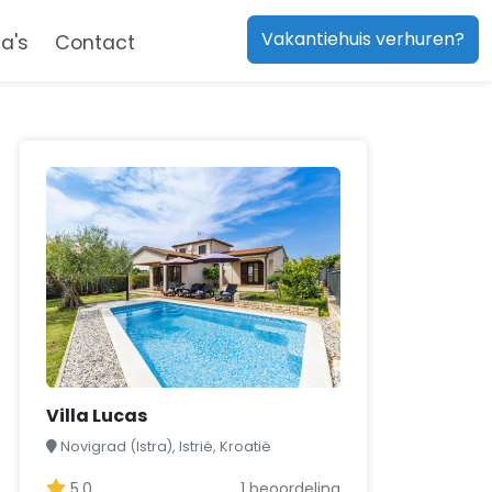
Vakantiehuis verhuren?
a's
Contact
Villa Lucas
Novigrad (Istra), Istrië, Kroatië
5,0
1 beoordeling