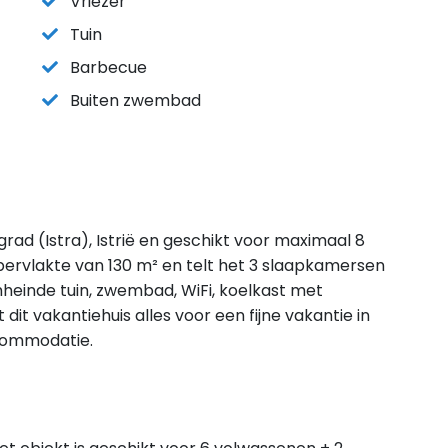
Vriezer
Tuin
Barbecue
Buiten zwembad
igrad (Istra), Istrië en geschikt voor maximaal 8
pervlakte van 130 m² en telt het 3 slaapkamersen
mheinde tuin, zwembad, WiFi, koelkast met
it vakantiehuis alles voor een fijne vakantie in
ccommodatie.