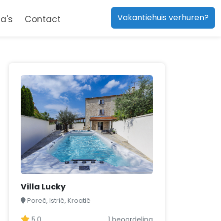
Vakantiehuis verhuren?
a's
Contact
Villa Lucky
Poreč, Istrië, Kroatië
5,0
1 beoordeling