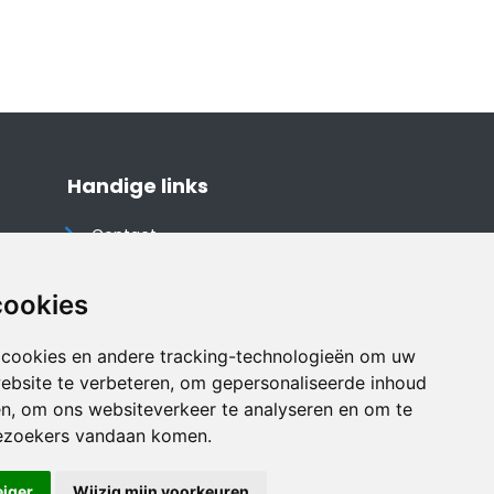
Handige links
Contact
Algemene voorwaarden
Cookieverklaring
cookies
Privacyverklaring
 cookies en andere tracking-technologieën om uw
Disclaimer
ebsite te verbeteren, om gepersonaliseerde inhoud
Vakantiehuis website
en, om ons websiteverkeer te analyseren en om te
ezoekers vandaan komen.
eiger
Wijzig mijn voorkeuren