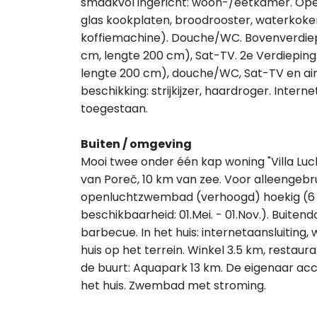
smaakvol ingericht: woon-/eetkamer. Op
glas kookplaten, broodrooster, waterkoker
koffiemachine). Douche/WC. Bovenverdiepi
cm, lengte 200 cm), Sat-TV. 2e Verdieping
lengte 200 cm), douche/WC, Sat-TV en air-
beschikking: strijkijzer, haardroger. Interne
toegestaan.
Buiten / omgeving
Mooi twee onder één kap woning "Villa Luc
van Poreč, 10 km van zee. Voor alleengebr
openluchtzwembad (verhoogd) hoekig (6 x
beschikbaarheid: 01.Mei. - 01.Nov.). Buiten
barbecue. In het huis: internetaansluiting,
huis op het terrein. Winkel 3.5 km, restaur
de buurt: Aquapark 13 km. De eigenaar ac
het huis. Zwembad met stroming.