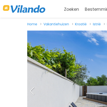
Zoeken
Bestemmi
Home
Vakantiehuizen
Kroatië
Istrië