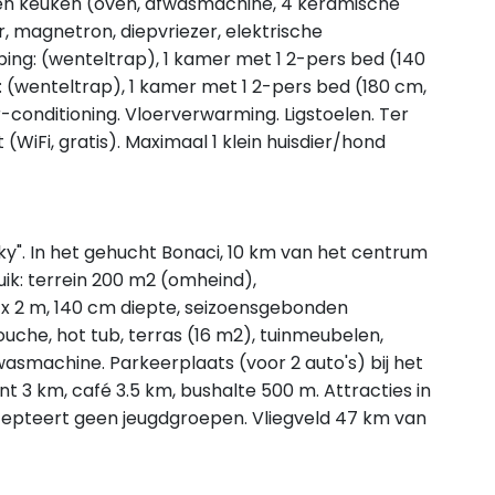
en keuken (oven, afwasmachine, 4 keramische
, magnetron, diepvriezer, elektrische
ng: (wenteltrap), 1 kamer met 1 2-pers bed (140
: (wenteltrap), 1 kamer met 1 2-pers bed (180 cm,
conditioning. Vloerverwarming. Ligstoelen. Ter
t (WiFi, gratis). Maximaal 1 klein huisdier/hond
ky". In het gehucht Bonaci, 10 km van het centrum
uik: terrein 200 m2 (omheind),
 2 m, 140 cm diepte, seizoensgebonden
douche, hot tub, terras (16 m2), tuinmeubelen,
 wasmachine. Parkeerplaats (voor 2 auto's) bij het
ant 3 km, café 3.5 km, bushalte 500 m. Attracties in
cepteert geen jeugdgroepen. Vliegveld 47 km van