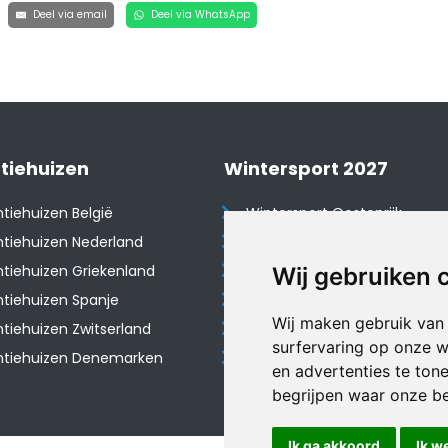
Deel via email
Deel via WhatsApp
tiehuizen
Wintersport 2027
tiehuizen België
Wintersport Oostenrijk
tiehuizen Nederland
Wintersport Frankrijk
tiehuizen Griekenland
Wintersport Tsjechië
Wij gebruiken 
tiehuizen Spanje
Wintersport Zwitserland
Wij maken gebruik van
​Vakantiehuizen Zwitserland
Wintersport Duitsland
surfervaring op onze w
ntiehuizen Denemarken
Wintersport Italië
en advertenties te ton
begrijpen waar onze b
Ik ga akkoord
Ik w