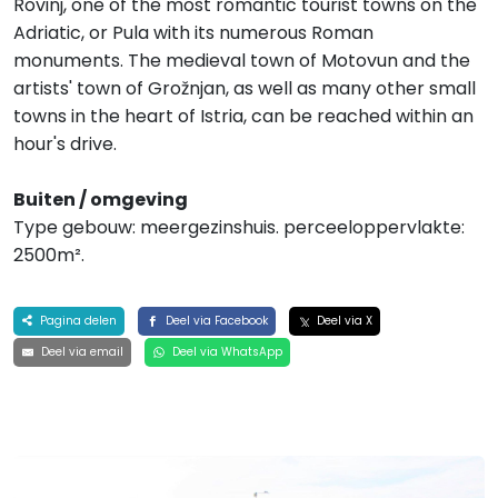
Rovinj, one of the most romantic tourist towns on the
Adriatic, or Pula with its numerous Roman
monuments. The medieval town of Motovun and the
artists' town of Grožnjan, as well as many other small
towns in the heart of Istria, can be reached within an
hour's drive.
Buiten / omgeving
Type gebouw: meergezinshuis. perceeloppervlakte:
2500m².
Pagina delen
Deel via Facebook
Deel via X
Deel via email
Deel via WhatsApp