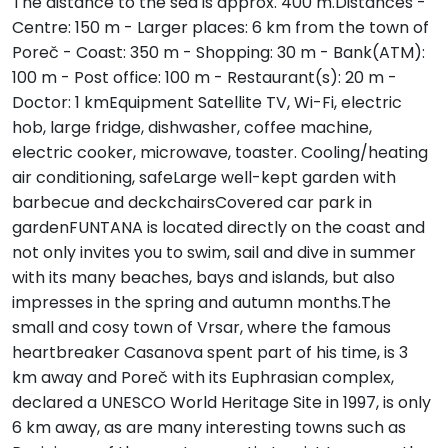
The distance to the sea is approx. 400 m.Distances -
Centre: 150 m - Larger places: 6 km from the town of
Poreč - Coast: 350 m - Shopping: 30 m - Bank(ATM):
100 m - Post office: 100 m - Restaurant(s): 20 m -
Doctor: 1 kmEquipment Satellite TV, Wi-Fi, electric
hob, large fridge, dishwasher, coffee machine,
electric cooker, microwave, toaster. Cooling/heating
air conditioning, safeLarge well-kept garden with
barbecue and deckchairsCovered car park in
gardenFUNTANA is located directly on the coast and
not only invites you to swim, sail and dive in summer
with its many beaches, bays and islands, but also
impresses in the spring and autumn months.The
small and cosy town of Vrsar, where the famous
heartbreaker Casanova spent part of his time, is 3
km away and Poreč with its Euphrasian complex,
declared a UNESCO World Heritage Site in 1997, is only
6 km away, as are many interesting towns such as