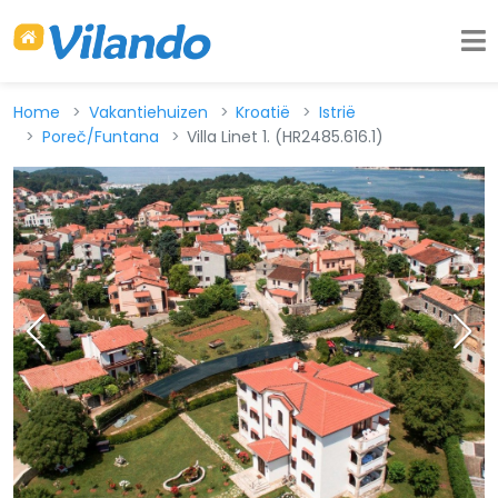
Home
Vakantiehuizen
Kroatië
Istrië
Poreč/Funtana
Villa Linet 1. (HR2485.616.1)