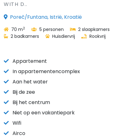
WITH D..
Poreč/Funtana, Istrië, Kroatië
2
70 m
5 personen
2 slaapkamers
2 badkamers
Huisdiervrij
Rookvrij
Appartement
In appartementencomplex
Aan het water
Bij de zee
Bij het centrum
Niet op een vakantiepark
Wifi
Airco