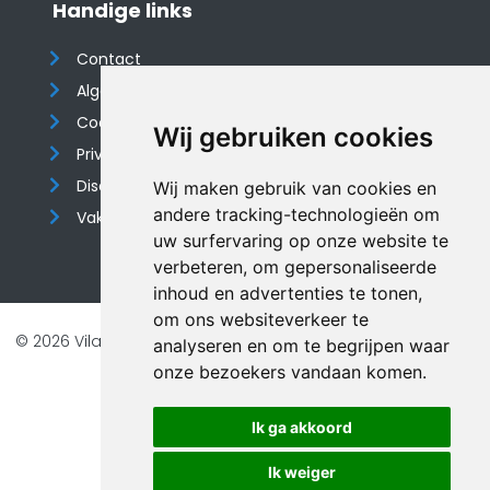
Handige links
Contact
Algemene voorwaarden
Cookieverklaring
Wij gebruiken cookies
Privacyverklaring
Disclaimer
Wij maken gebruik van cookies en
andere tracking-technologieën om
Vakantiehuis website
uw surfervaring op onze website te
verbeteren, om gepersonaliseerde
inhoud en advertenties te tonen,
om ons websiteverkeer te
© 2026 Vilando Vakantiehuizen |
Website door FalcoTravel
analyseren en om te begrijpen waar
Veilig online betalen met
onze bezoekers vandaan komen.
Ik ga akkoord
Ik weiger