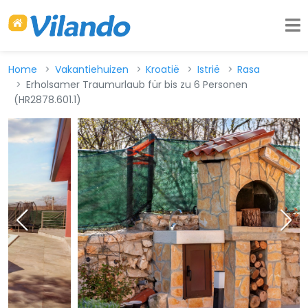
Home
Vakantiehuizen
Kroatië
Istrië
Rasa
Erholsamer Traumurlaub für bis zu 6 Personen
(HR2878.601.1)