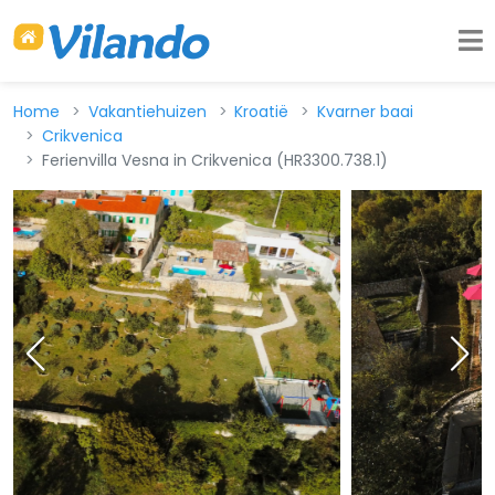
Home
Vakantiehuizen
Kroatië
Kvarner baai
Crikvenica
Ferienvilla Vesna in Crikvenica (HR3300.738.1)