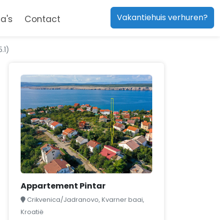
Vakantiehuis verhuren?
a's
Contact
.1)
Appartement Pintar
Crikvenica/Jadranovo, Kvarner baai,
Kroatië