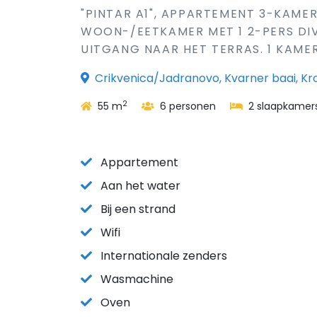
"PINTAR A1", APPARTEMENT 3-KAME
WOON-/EETKAMER MET 1 2-PERS DIV
UITGANG NAAR HET TERRAS. 1 KAMER 
Crikvenica/Jadranovo, Kvarner baai, Kr
2
55 m
6 personen
2 slaapkamer
Appartement
Aan het water
Bij een strand
Wifi
Internationale zenders
Wasmachine
Oven