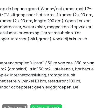
, op de begane grond. Woon-/eetkamer met 1 2-
-TV. Uitgang naar het terras. 1 kamer (2 x 90 cm,
1 kamer (2 x 90 cm, lengte 200 cm). Open keuken
roodrooster, waterkoker, magnetron, diepvriezer,
Heteluchtverwarming. Terrasmeubelen. Ter
ger. Internet (WiFi, gratis). Rookvrij huis. Privé
entencomplex "Pintar". 350 m van zee, 350 m van
 m2 (omheind), tuin 150 m2. Tafeltennis, barbecue,
ex: internetaansluiting, trampoline, air-
het terrein. Winkel 1.3 km, restaurant 100 m,
igenaar accepteert geen jeugdgroepen. De
Deel via email
Deel via WhatsApp