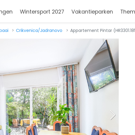
ngen
Wintersport 2027
Vakantieparken
Them
baai
Crikvenica/Jadranovo
Appartement Pintar (HR3301.185