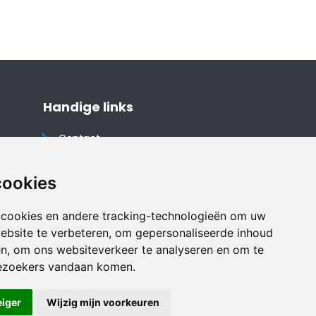
Handige links
Contact
Algemene voorwaarden
Cookieverklaring
cookies
Privacyverklaring
 cookies en andere tracking-technologieën om uw
Disclaimer
ebsite te verbeteren, om gepersonaliseerde inhoud
Vakantiehuis website
en, om ons websiteverkeer te analyseren en om te
ezoekers vandaan komen.
eiger
Wijzig mijn voorkeuren