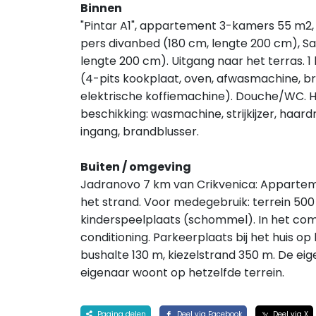
Binnen
"Pintar A1", appartement 3-kamers 55 m2
pers divanbed (180 cm, lengte 200 cm), Sat
lengte 200 cm). Uitgang naar het terras. 
(4-pits kookplaat, oven, afwasmachine, b
elektrische koffiemachine). Douche/WC. 
beschikking: wasmachine, strijkijzer, haardro
ingang, brandblusser.
Buiten / omgeving
Jadranovo 7 km van Crikvenica: Appartem
het strand. Voor medegebruik: terrein 500
kinderspeelplaats (schommel). In het compl
conditioning. Parkeerplaats bij het huis op 
bushalte 130 m, kiezelstrand 350 m. De e
eigenaar woont op hetzelfde terrein.
Pagina delen
Deel via Facebook
Deel via X