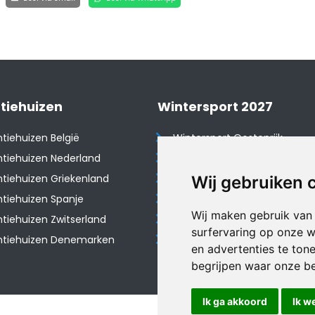
tiehuizen
Wintersport 2027
tiehuizen België
Wintersport Oostenrijk
tiehuizen Nederland
Wintersport Frankrijk
tiehuizen Griekenland
Wintersport Tsjechië
Wij gebruiken 
tiehuizen Spanje
Wintersport Zwitserland
Wij maken gebruik van
​Vakantiehuizen Zwitserland
Wintersport Duitsland
surfervaring op onze w
ntiehuizen Denemarken
Wintersport Italië
en advertenties te ton
begrijpen waar onze b
Ik ga akkoord
Ik w