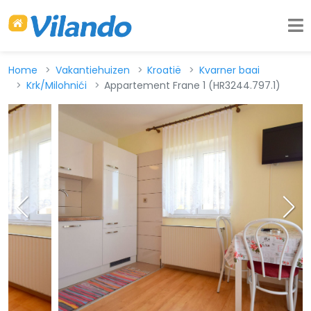
Home
Vakantiehuizen
Kroatië
Kvarner baai
Krk/Milohnići
Appartement Frane 1 (HR3244.797.1)