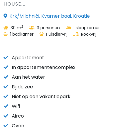
HOUSE,..
Krk/Milohnići, Kvarner baai, Kroatië
2
30 m
3 personen
1 slaapkamer
1 badkamer
Huisdiervrij
Rookvrij
Appartement
In appartementencomplex
Aan het water
Bij de zee
Niet op een vakantiepark
Wifi
Airco
Oven