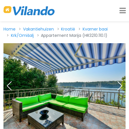
Home
Vakantiehuizen
Kroatië
Kvarner baai
Krk/Omišalj
Appartement Marija (HR3210.110.1)