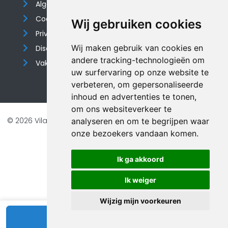
Algemene voorwaarden
Cookieverklaring
Wij gebruiken cookies
Privacyverklaring
Wij maken gebruik van cookies en
Disclaimer
andere tracking-technologieën om
Vakantiehuis website
uw surfervaring op onze website te
verbeteren, om gepersonaliseerde
inhoud en advertenties te tonen,
om ons websiteverkeer te
© 2026 Vilando Vakantiehuizen |
Website door FalcoTravel
analyseren en om te begrijpen waar
onze bezoekers vandaan komen.
Veilig online betalen met
Ik ga akkoord
Ik weiger
Wijzig mijn voorkeuren
Bekijk beschikbaarheid