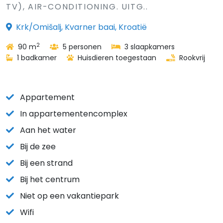
TV), AIR-CONDITIONING. UITG..
Krk/Omišalj, Kvarner baai, Kroatië
2
90 m
5 personen
3 slaapkamers
1 badkamer
Huisdieren toegestaan
Rookvrij
Appartement
In appartementencomplex
Aan het water
Bij de zee
Bij een strand
Bij het centrum
Niet op een vakantiepark
Wifi