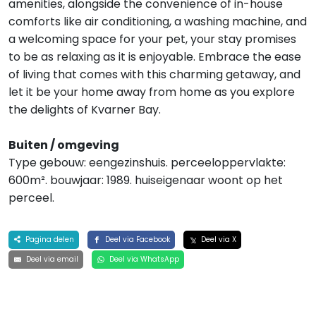
amenities, alongside the convenience of in-house
comforts like air conditioning, a washing machine, and
a welcoming space for your pet, your stay promises
to be as relaxing as it is enjoyable. Embrace the ease
of living that comes with this charming getaway, and
let it be your home away from home as you explore
the delights of Kvarner Bay.
Buiten / omgeving
Type gebouw: eengezinshuis. perceeloppervlakte:
600m². bouwjaar: 1989. huiseigenaar woont op het
perceel.
Pagina delen
Deel via Facebook
Deel via X
Deel via email
Deel via WhatsApp