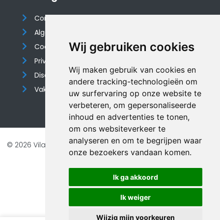
Contact
Algemene voorwaarden
Wij gebruiken cookies
Cookieverklaring
Privacyverklaring
Wij maken gebruik van cookies en
Disclaimer
andere tracking-technologieën om
Vakantiehuis website
uw surfervaring op onze website te
verbeteren, om gepersonaliseerde
inhoud en advertenties te tonen,
om ons websiteverkeer te
analyseren en om te begrijpen waar
© 2026 Vilando Vakantiehuizen |
Website door FalcoTravel
onze bezoekers vandaan komen.
Veilig online betalen met
Ik ga akkoord
Ik weiger
Wijzig mijn voorkeuren