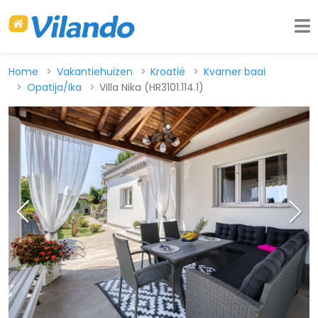
Home
Vakantiehuizen
Kroatië
Kvarner baai
Opatija/Ika
Villa Nika (HR3101.114.1)