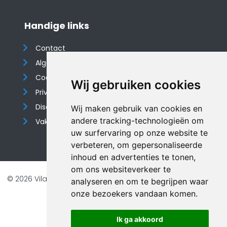
Handige links
Contact
Algemene voorwaarden
Cookieverklaring
Wij gebruiken cookies
Privacyverklaring
Disclaimer
Wij maken gebruik van cookies en
andere tracking-technologieën om
Vakantiehuis website
uw surfervaring op onze website te
verbeteren, om gepersonaliseerde
inhoud en advertenties te tonen,
om ons websiteverkeer te
© 2026 Vilando Vakantiehuizen |
Website door FalcoTravel
analyseren en om te begrijpen waar
Veilig online betalen met
onze bezoekers vandaan komen.
Ik ga akkoord