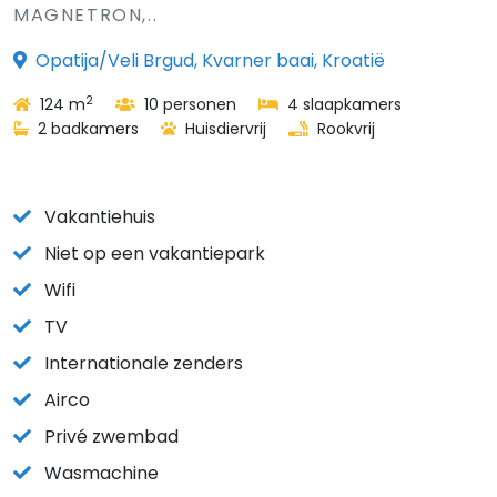
MAGNETRON,..
Opatija/Veli Brgud, Kvarner baai, Kroatië
2
124 m
10 personen
4 slaapkamers
2 badkamers
Huisdiervrij
Rookvrij
Vakantiehuis
Niet op een vakantiepark
Wifi
TV
Internationale zenders
Airco
Privé zwembad
Wasmachine