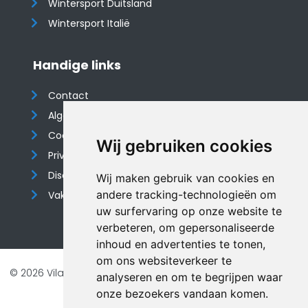
Wintersport Duitsland
Wintersport Italië
Handige links
Contact
Algemene voorwaarden
Cookieverklaring
Wij gebruiken cookies
Privacyverklaring
Disclaimer
Wij maken gebruik van cookies en
andere tracking-technologieën om
Vakantiehuis website
uw surfervaring op onze website te
verbeteren, om gepersonaliseerde
inhoud en advertenties te tonen,
om ons websiteverkeer te
© 2026 Vilando Vakantiehuizen |
Website door FalcoTravel
analyseren en om te begrijpen waar
Veilig online betalen met
onze bezoekers vandaan komen.