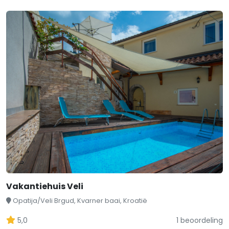
Vakantiehuis Veli
Opatija/Veli Brgud, Kvarner baai, Kroatië
5,0
1 beoordeling