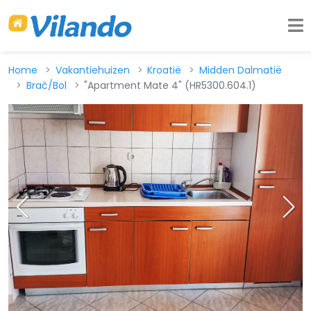
Home
Vakantiehuizen
Kroatië
Midden Dalmatië
Brač/Bol
"Apartment Mate 4" (HR5300.604.1)