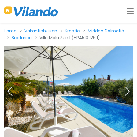
Home
Vakantiehuizen
Kroatië
Midden Dalmatië
Brodarica
Villa Malu Sun I (HR4510.126.1)