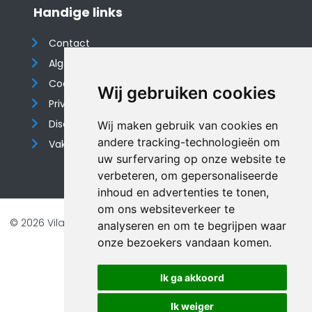
Handige links
Contact
Algemene voorwaarden
Cookieverklaring
Wij gebruiken cookies
Privacyverklaring
Disclaimer
Wij maken gebruik van cookies en
andere tracking-technologieën om
Vakantiehuis website
uw surfervaring op onze website te
verbeteren, om gepersonaliseerde
inhoud en advertenties te tonen,
om ons websiteverkeer te
© 2026 Vilando Vakantiehuizen |
Website door FalcoTravel
analyseren en om te begrijpen waar
Veilig online betalen met
onze bezoekers vandaan komen.
Ik ga akkoord
Ik weiger