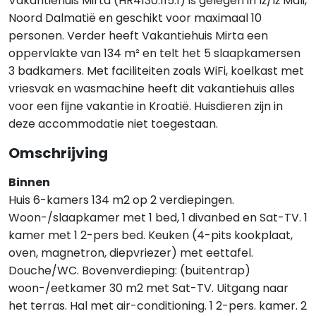
Vakantiehuis Mirta (HR4130.115.1) is gelegen in Iž/Iž Mali,
Noord Dalmatië en geschikt voor maximaal 10
personen. Verder heeft Vakantiehuis Mirta een
oppervlakte van 134 m² en telt het 5 slaapkamersen
3 badkamers. Met faciliteiten zoals WiFi, koelkast met
vriesvak en wasmachine heeft dit vakantiehuis alles
voor een fijne vakantie in Kroatië. Huisdieren zijn in
deze accommodatie niet toegestaan.
Omschrijving
Binnen
Huis 6-kamers 134 m2 op 2 verdiepingen.
Woon-/slaapkamer met 1 bed, 1 divanbed en Sat-TV. 1
kamer met 1 2-pers bed. Keuken (4-pits kookplaat,
oven, magnetron, diepvriezer) met eettafel.
Douche/WC. Bovenverdieping: (buitentrap)
woon-/eetkamer 30 m2 met Sat-TV. Uitgang naar
het terras. Hal met air-conditioning. 1 2-pers. kamer. 2