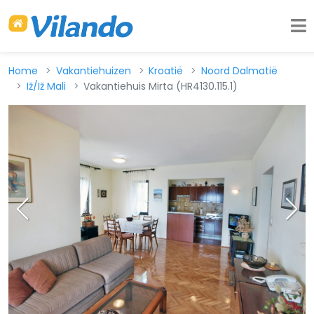
Home
Vakantiehuizen
Kroatië
Noord Dalmatië
Iž/Iž Mali
Vakantiehuis Mirta (HR4130.115.1)