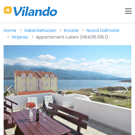
Home
Vakantiehuizen
Kroatië
Noord Dalmatië
Vinjerac
Appartement Lukeni (HR4015.616.1)