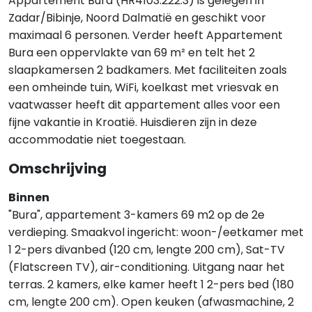
Appartement Bura (HR4103.222.3) is gelegen in
Zadar/Bibinje, Noord Dalmatië en geschikt voor
maximaal 6 personen. Verder heeft Appartement
Bura een oppervlakte van 69 m² en telt het 2
slaapkamersen 2 badkamers. Met faciliteiten zoals
een omheinde tuin, WiFi, koelkast met vriesvak en
vaatwasser heeft dit appartement alles voor een
fijne vakantie in Kroatië. Huisdieren zijn in deze
accommodatie niet toegestaan.
Omschrijving
Binnen
"Bura", appartement 3-kamers 69 m2 op de 2e
verdieping. Smaakvol ingericht: woon-/eetkamer met
1 2-pers divanbed (120 cm, lengte 200 cm), Sat-TV
(Flatscreen TV), air-conditioning. Uitgang naar het
terras. 2 kamers, elke kamer heeft 1 2-pers bed (180
cm, lengte 200 cm). Open keuken (afwasmachine, 2