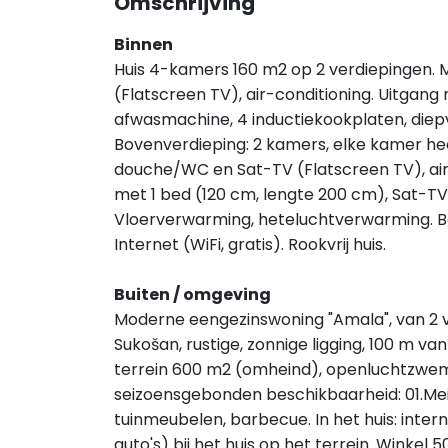
Omschrijving
Binnen
Huis 4-kamers 160 m2 op 2 verdiepingen.
(Flatscreen TV), air-conditioning. Uitga
afwasmachine, 4 inductiekookplaten, diep
Bovenverdieping: 2 kamers, elke kamer hee
douche/WC en Sat-TV (Flatscreen TV), air-
met 1 bed (120 cm, lengte 200 cm), Sat-TV 
Vloerverwarming, heteluchtverwarming. Bal
Internet (WiFi, gratis). Rookvrij huis.
Buiten / omgeving
Moderne eengezinswoning "Amala", van 2 v
Sukošan, rustige, zonnige ligging, 100 m va
terrein 600 m2 (omheind), openluchtzwem
seizoensgebonden beschikbaarheid: 01.Mei.
tuinmeubelen, barbecue. In het huis: inter
auto's) bij het huis op het terrein. Winkel