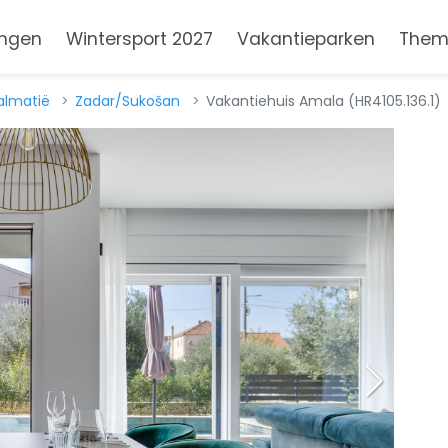
ngen
Wintersport 2027
Vakantieparken
Them
almatië
Zadar/Sukošan
Vakantiehuis Amala (HR4105.136.1)