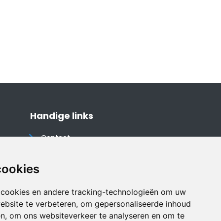
Handige links
Contact
Algemene voorwaarden
Cookieverklaring
cookies
Privacyverklaring
 cookies en andere tracking-technologieën om uw
Disclaimer
ebsite te verbeteren, om gepersonaliseerde inhoud
Vakantiehuis website
en, om ons websiteverkeer te analyseren en om te