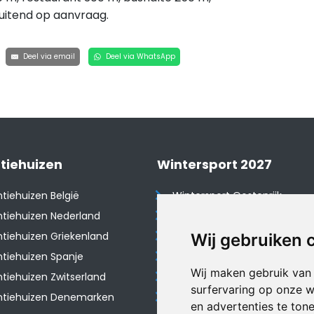
luitend op aanvraag.
Deel via email
Deel via WhatsApp
tiehuizen
Wintersport 2027
tiehuizen België
Wintersport Oostenrijk
tiehuizen Nederland
Wintersport Frankrijk
tiehuizen Griekenland
Wintersport Tsjechië
Wij gebruiken 
tiehuizen Spanje
Wintersport Zwitserland
Wij maken gebruik van
​Vakantiehuizen Zwitserland
Wintersport Duitsland
surfervaring op onze w
ntiehuizen Denemarken
Wintersport Italië
en advertenties te ton