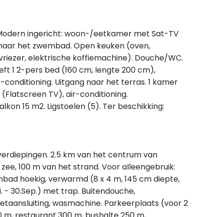
 Modern ingericht: woon-/eetkamer met Sat-TV
ng naar het zwembad. Open keuken (oven,
vriezer, elektrische koffiemachine). Douche/WC.
ft 1 2-pers bed (160 cm, lengte 200 cm),
conditioning. Uitgang naar het terras. 1 kamer
(Flatscreen TV), air-conditioning.
kon 15 m2. Ligstoelen (5). Ter beschikking:
erdiepingen. 2.5 km van het centrum van
n zee, 100 m van het strand. Voor alleengebruik:
bad hoekig, verwarmd (8 x 4 m, 145 cm diepte,
 - 30.Sep.) met trap. Buitendouche,
netaansluiting, wasmachine. Parkeerplaats (voor 2
 50 m, restaurant 300 m, bushalte 250 m,