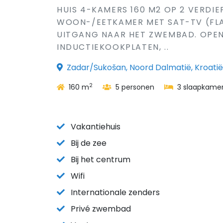
HUIS 4-KAMERS 160 M2 OP 2 VERDIE
WOON-/EETKAMER MET SAT-TV (FLA
UITGANG NAAR HET ZWEMBAD. OPEN
INDUCTIEKOOKPLATEN, ..
Zadar/Sukošan, Noord Dalmatië, Kroatië
2
160 m
5 personen
3 slaapkame
Vakantiehuis
Bij de zee
Bij het centrum
Wifi
Internationale zenders
Privé zwembad