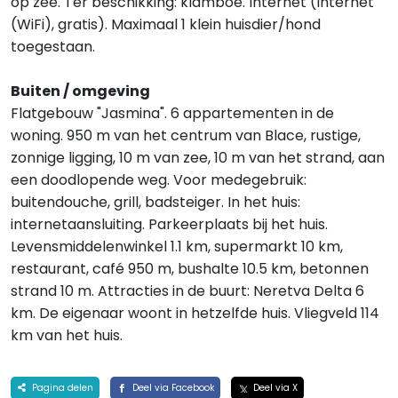
op zee. Ter beschikking: klamboe. Internet (Internet
(WiFi), gratis). Maximaal 1 klein huisdier/hond
toegestaan.
Buiten / omgeving
Flatgebouw "Jasmina". 6 appartementen in de
woning. 950 m van het centrum van Blace, rustige,
zonnige ligging, 10 m van zee, 10 m van het strand, aan
een doodlopende weg. Voor medegebruik:
buitendouche, grill, badsteiger. In het huis:
internetaansluiting. Parkeerplaats bij het huis.
Levensmiddelenwinkel 1.1 km, supermarkt 10 km,
restaurant, café 950 m, bushalte 10.5 km, betonnen
strand 10 m. Attracties in de buurt: Neretva Delta 6
km. De eigenaar woont in hetzelfde huis. Vliegveld 114
km van het huis.
Pagina delen
Deel via Facebook
Deel via X