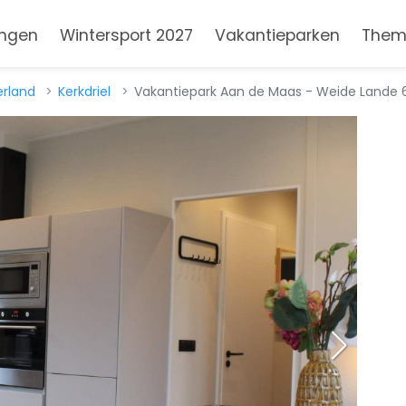
ngen
Wintersport 2027
Vakantieparken
Them
erland
Kerkdriel
Vakantiepark Aan de Maas - Weide Lande 6