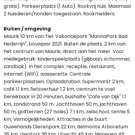
gratis). Parkeerplaats (1 Auto). Rookvrij huis. Maximaal
2 huisdieren/honden toegestaan. Rookmelders.
Buiten / omgeving
Maurik 10 km van Tiel: Vakantiepark "MarinaPark Bad
Nederrijn", bouwjaar 2021. Buiten de plaats, 2 km van
het centrum van Maurik, direct aan het meer. Voor
medegebruik: kinderspeelplaats (glijbaan, schommel,
zandbak). In het complex: receptie, restaurant,
Internet (WiFi), wasserette. Centrale
parkeerplaatsen. Oplaadstation. Supermarkt 2 km,
café 1.1 km, fietsverhuur 1.2 km, centrum te voet
bereikbaar in 20 minuten, bushalte "Cafe van Dijk" 1.1
km, zandstrand 50 m. Jachthaven 50 m, jachthaven
50 m, golfterrein (27 holes) 7.1 km, zeilschool, tennis 5
km, Vismogelijkheden. Attracties in de buurt:
Ouwehands Dierenpark 22 km, Belmonte Arboretum
26 km, GeoFort 36 km, Utrecht 45 km, Nijmegen 45