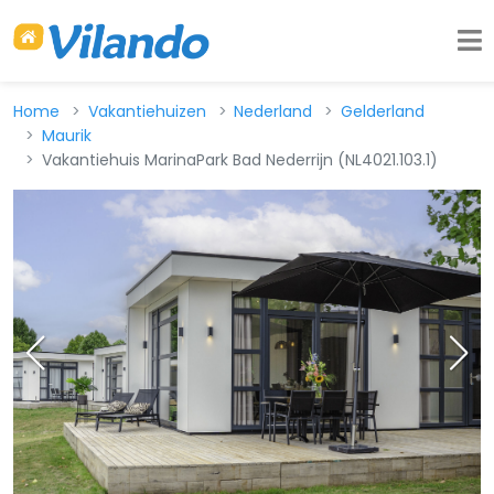
Home
Vakantiehuizen
Nederland
Gelderland
Maurik
Vakantiehuis MarinaPark Bad Nederrijn (NL4021.103.1)