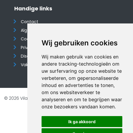
Handige links
Contact
Algemene voorwaarden
Cookieverklaring
Wij gebruiken cookies
Privacyverklaring
Disclaimer
Wij maken gebruik van cookies en
andere tracking-technologieën om
Vakantiehuis website
uw surfervaring op onze website te
verbeteren, om gepersonaliseerde
inhoud en advertenties te tonen,
om ons websiteverkeer te
© 2026 Vilando Vakantiehuizen |
Website door FalcoTravel
analyseren en om te begrijpen waar
Veilig online betalen met
onze bezoekers vandaan komen.
Ik ga akkoord