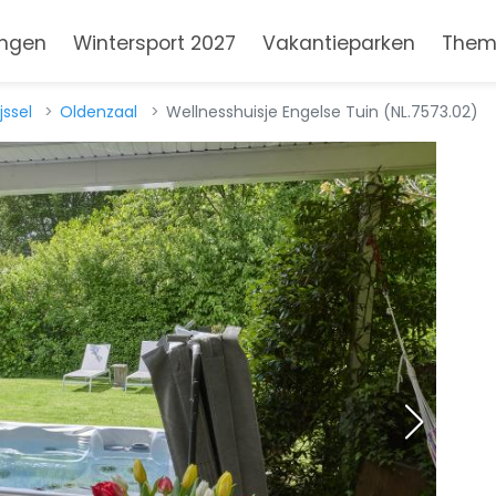
ngen
Wintersport 2027
Vakantieparken
Them
jssel
Oldenzaal
Wellnesshuisje Engelse Tuin (NL.7573.02)