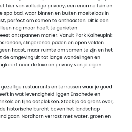
iet hier van volledige privacy, een enorme tuin en
xe spa bad, waar binnen en buiten moeiteloos in
ust, perfect om samen te onthaasten. Dit is een
 alleen nog maar hoeft te genieten
meest ontspannen manier. Vanuit Park Kalheupink
bosranden, slingerende paden en open velden
er geen haast, maar ruimte om samen te zijn en het
 de omgeving uit tot lange wandelingen en
erugkeert naar de luxe en privacy van je eigen
 gezellige restaurants en terrassen waar je goed
eft in wat levendigheid liggen Enschede en
nkels en fijne eetplekken. Steek je de grens over,
 de historische burcht boven het landschap
 hand gaan. Nordhorn verrast met water, groen en