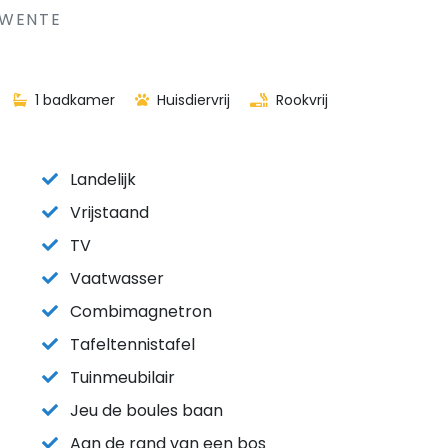
TWENTE
1 badkamer
Huisdiervrij
Rookvrij
Landelijk
Vrijstaand
TV
Vaatwasser
Combimagnetron
Tafeltennistafel
Tuinmeubilair
Jeu de boules baan
Aan de rand van een bos