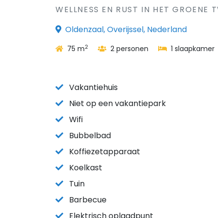
WELLNESS EN RUST IN HET GROENE 
Oldenzaal, Overijssel, Nederland
2
75 m
2 personen
1 slaapkamer
Vakantiehuis
Niet op een vakantiepark
Wifi
Bubbelbad
Koffiezetapparaat
Koelkast
Tuin
Barbecue
Elektrisch oplaadpunt