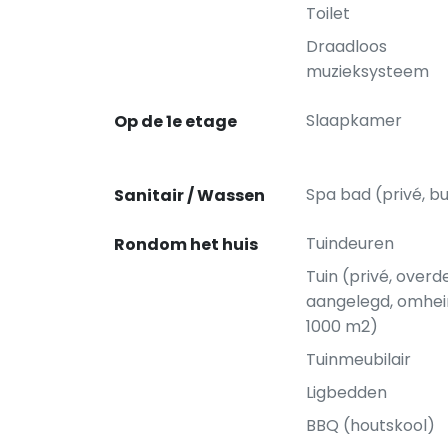
Toilet
Draadloos
muzieksysteem
Slaapkamer
Op de 1e etage
Spa bad (privé, bu
Sanitair / Wassen
Tuindeuren
Rondom het huis
Tuin (privé, overd
aangelegd, omhei
1000 m2)
Tuinmeubilair
Ligbedden
BBQ (houtskool)