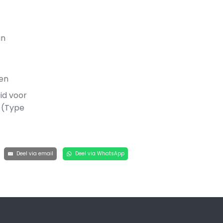
an
en
id voor
s (Type
Deel via email
Deel via WhatsApp