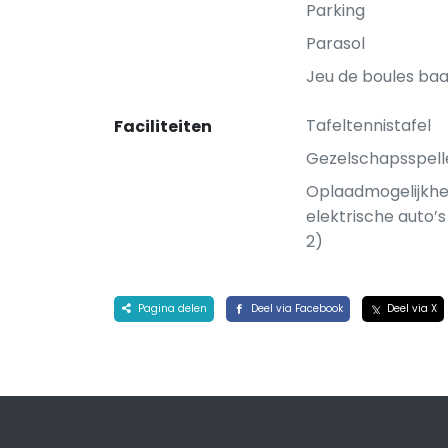
Parking
Parasol
Jeu de boules ba
Tafeltennistafel
Faciliteiten
Gezelschapsspell
Oplaadmogelijkhe
elektrische auto’
2)
Pagina delen
Deel via Facebook
Deel via X