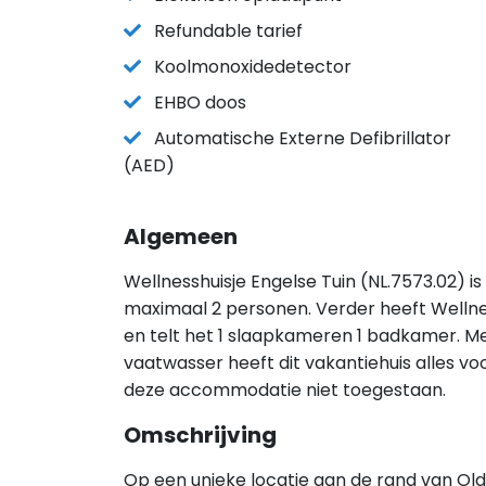
Refundable tarief
Koolmonoxidedetector
EHBO doos
Automatische Externe Defibrillator
(AED)
Algemeen
Wellnesshuisje Engelse Tuin (NL.7573.02) is
maximaal 2 personen. Verder heeft Wellne
en telt het 1 slaapkameren 1 badkamer. Met 
vaatwasser heeft dit vakantiehuis alles voor
deze accommodatie niet toegestaan.
Omschrijving
Op een unieke locatie aan de rand van Old