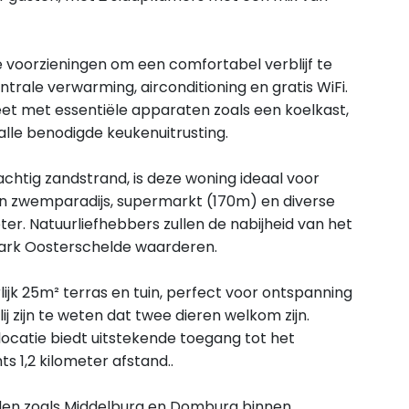
oorzieningen om een comfortabel verblijf te
rale verwarming, airconditioning en gratis WiFi.
et met essentiële apparaten zoals een koelkast,
alle benodigde keukenuitrusting.
htig zandstrand, is deze woning ideaal voor
 een zwemparadijs, supermarkt (170m) en diverse
ter. Natuurliefhebbers zullen de nabijheid van het
Park Oosterschelde waarderen.
jk 25m² terras en tuin, perfect voor ontspanning
lij zijn te weten dat twee dieren welkom zijn.
locatie biedt uitstekende toegang tot het
 1,2 kilometer afstand..
en zoals Middelburg en Domburg binnen