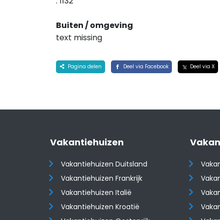
. 1132
Buiten / omgeving
text missing
Pagina delen
Deel via Facebook
Deel via X
Vakantiehuizen
Vakan
Vakantiehuizen Duitsland
Vakan
Vakantiehuizen Frankrijk
Vakan
Vakantiehuizen Italië
Vakan
Vakantiehuizen Kroatië
Vakan