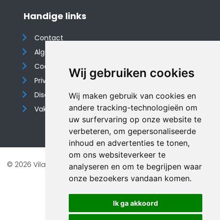
Handige links
Contact
Algemene voorwaarden
Cookieverklaring
Wij gebruiken cookies
Privacyverklaring
Disclaimer
Wij maken gebruik van cookies en
andere tracking-technologieën om
Vakantiehuis website
uw surfervaring op onze website te
verbeteren, om gepersonaliseerde
inhoud en advertenties te tonen,
om ons websiteverkeer te
© 2026 Vilando Vakantiehuizen |
Website door FalcoTravel
analyseren en om te begrijpen waar
Veilig online betalen met
onze bezoekers vandaan komen.
Ik ga akkoord