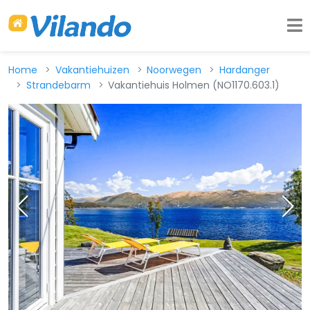
Home
Vakantiehuizen
Noorwegen
Hardanger
Strandebarm
Vakantiehuis Holmen (NO1170.603.1)