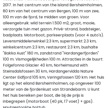
2017. In het centrum van the island Børsheimholmen,
80 km van het centrum van Bergen, 100 m van zee,
100 m van de fjord, te midden van groen. Voor
alleengebruik: wild terrein 1.500 m2, groot, mooie,
verzorgde tuin met gazon. Privé-strand, badsteiger,
badplaats. Motorboot, parkeerplaats (voor 4 auto's).
Levensmiddelenwinkel 2.3 km, supermarkt 2.3 km,
winkelcentrum 2.3 km, restaurant 2.3 km, bushalte
"Bakka Aust" 180 m, zandstrand "Hardangerfjorden"
100 m. Vismogelijkheden 100 m. Attracties in de buurt:
Folgefonna Glacier 40 km, Norheimsund with
Steinsdalsfossen 30 km, Hardangervidda Nature
Center Eidfjord 105 km, Vøringsfossen 120 km. Het huis
ligt op het eiland Børsheimholmen, op ongeveer 100
meter van de fjordenkust van Strandebarm. U kunt
het huis bereiken per boot, die bij de prijs is
inbegrepen (motorboot (40 pk, 17 voet) + gps).
Houtgestookte hottub.